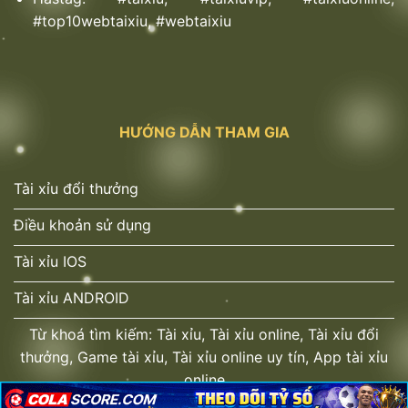
#top10webtaixiu, #webtaixiu
HƯỚNG DẪN THAM GIA
Tài xỉu đổi thưởng
Điều khoản sử dụng
Tài xỉu IOS
Tài xỉu ANDROID
Từ khoá tìm kiếm: Tài xỉu, Tài xỉu online, Tài xỉu đổi
thưởng, Game tài xỉu, Tài xỉu online uy tín, App tài xỉu
online