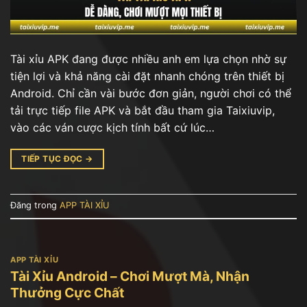
Tài xỉu APK đang được nhiều anh em lựa chọn nhờ sự
tiện lợi và khả năng cài đặt nhanh chóng trên thiết bị
Android. Chỉ cần vài bước đơn giản, người chơi có thể
tải trực tiếp file APK và bắt đầu tham gia Taixiuvip,
vào các ván cược kịch tính bất cứ lúc…
TIẾP TỤC ĐỌC
→
Đăng trong
APP TÀI XỈU
APP TÀI XỈU
Tài Xỉu Android – Chơi Mượt Mà, Nhận
Thưởng Cực Chất