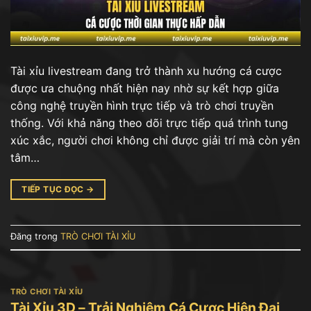
Tài xỉu livestream đang trở thành xu hướng cá cược
được ưa chuộng nhất hiện nay nhờ sự kết hợp giữa
công nghệ truyền hình trực tiếp và trò chơi truyền
thống. Với khả năng theo dõi trực tiếp quá trình tung
xúc xắc, người chơi không chỉ được giải trí mà còn yên
tâm…
TIẾP TỤC ĐỌC
→
Đăng trong
TRÒ CHƠI TÀI XỈU
TRÒ CHƠI TÀI XỈU
Tài Xỉu 3D – Trải Nghiệm Cá Cược Hiện Đại