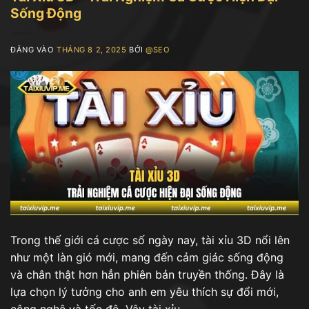
Sống Động
ĐĂNG VÀO
THÁNG 8 2, 2025
BỞI
@SEO
Trong thế giới cá cược số ngày nay, tài xỉu 3D nổi lên
như một làn gió mới, mang đến cảm giác sống động
và chân thật hơn hẳn phiên bản truyền thống. Đây là
lựa chọn lý tưởng cho anh em yêu thích sự đổi mới,