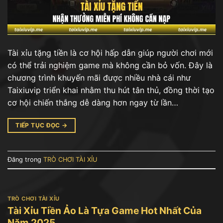
Tài xỉu tặng tiền là cơ hội hấp dẫn giúp người chơi mới
có thể trải nghiệm game mà không cần bỏ vốn. Đây là
chương trình khuyến mãi được nhiều nhà cái như
Taixiuvip triển khai nhằm thu hút tân thủ, đồng thời tạo
cơ hội chiến thắng dễ dàng hơn ngay từ lần…
TIẾP TỤC ĐỌC
→
Đăng trong
TRÒ CHƠI TÀI XỈU
TRÒ CHƠI TÀI XỈU
Tài Xỉu Tiền Ảo Là Tựa Game Hot Nhất Của
Năm 2025