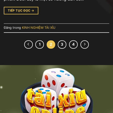
TIẾP TỤC ĐỌC
→
Đăng trong
KINH NGHIỆM TÀI XỈU
1
2
3
4