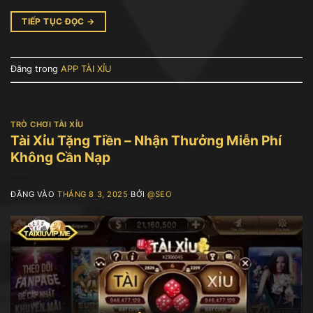
TIẾP TỤC ĐỌC
→
Đăng trong
APP TÀI XỈU
TRÒ CHƠI TÀI XỈU
Tài Xỉu Tặng Tiền – Nhận Thưởng Miễn Phí
Không Cần Nạp
ĐĂNG VÀO
THÁNG 8 3, 2025
BỞI
@SEO