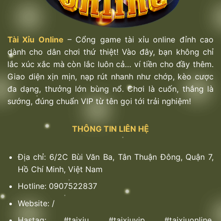
Tài Xỉu Online
– Cổng game tài xỉu online đỉnh cao
dành cho dân chơi thứ thiệt! Vào đây, bạn không chỉ
lắc xúc xắc mà còn lắc luôn cả… ví tiền cho đầy thêm.
Giao diện xịn mịn, nạp rút nhanh như chớp, kèo cược
đa dạng, thưởng lớn bùng nổ. Chơi là cuốn, thắng là
sướng, đúng chuẩn VIP từ tên gọi tới trải nghiệm!
THÔNG TIN LIÊN HỆ
Địa chỉ: 6/2C Bùi Văn Ba, Tân Thuận Đông, Quận 7,
Hồ Chí Minh, Việt Nam
Hotline: 0907522837
Website: /
Hastag: #taixiu, #taixiuvip, #taixiuonline,