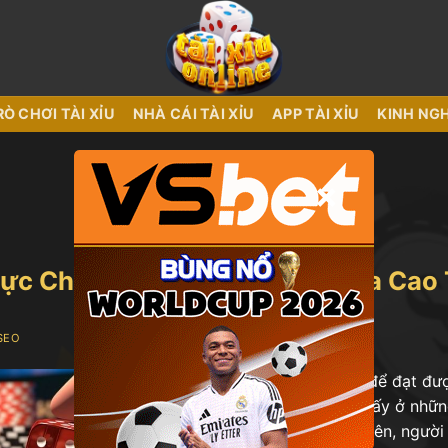
RÒ CHƠI TÀI XỈU
NHÀ CÁI TÀI XỈU
APP TÀI XỈU
KINH NGH
LƯU TRỮ TÁC GIẢ:
@SEO
×
 Cực Chuẩn Từ Kinh Nghiệm Của Cao
SEO
Soi cầu tài xỉu để đạt đư
năng thường thấy ở nhữn
nghiệm. Tuy nhiên, người