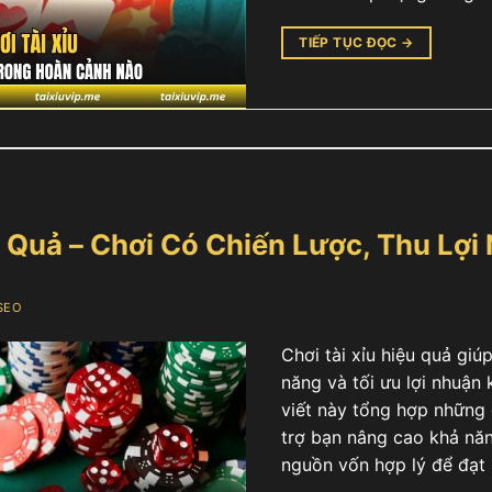
TIẾP TỤC ĐỌC
→
u Quả – Chơi Có Chiến Lược, Thu Lợ
SEO
Chơi tài xỉu hiệu quả giú
năng và tối ưu lợi nhuận 
viết này tổng hợp những 
trợ bạn nâng cao khả nă
nguồn vốn hợp lý để đạt