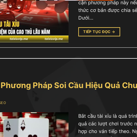
cận phương pháp này nế
thức cơ bản được chia sẻ
Dưới…
TIẾP TỤC ĐỌC
→
 – Phương Pháp Soi Cầu Hiệu Quả C
SEO
Bắt cầu tài xỉu là quá trì
quả các lượt chơi trước
hợp cho ván tiếp theo. N