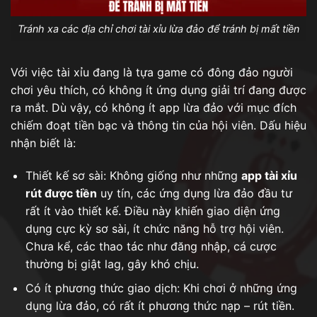
Tránh xa các địa chỉ chơi tài xỉu lừa đảo để tránh bị mất tiền
Với việc tài xỉu đang là tựa game có đông đảo người
chơi yêu thích, có không ít ứng dụng giải trí đang được
ra mắt. Dù vậy, có không ít app lừa đảo với mục đích
chiếm đoạt tiền bạc và thông tin của hội viên. Dấu hiệu
nhận biết là:
Thiết kế sơ sài: Không giống như những
app tài xỉu
rút được tiền
uy tín, các ứng dụng lừa đảo đầu tư
rất ít vào thiết kế. Điều này khiến giao diện ứng
dụng cực kỳ sơ sài, ít chức năng hỗ trợ hội viên.
Chưa kể, các thao tác như đăng nhập, cá cược
thường bị giật lag, gây khó chịu.
Có ít phương thức giao dịch: Khi chơi ở những ứng
dụng lừa đảo, có rất ít phương thức nạp – rút tiền.