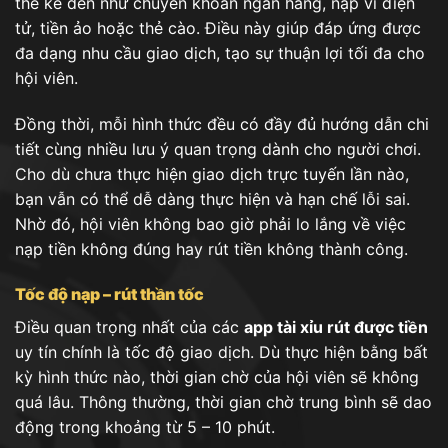
thể kể đến như chuyển khoản ngân hàng, nạp ví điện
tử, tiền ảo hoặc thẻ cào. Điều này giúp đáp ứng được
đa dạng nhu cầu giao dịch, tạo sự thuận lợi tối đa cho
hội viên.
Đồng thời, mỗi hình thức đều có đầy đủ hướng dẫn chi
tiết cùng nhiều lưu ý quan trọng dành cho người chơi.
Cho dù chưa thực hiện giao dịch trực tuyến lần nào,
bạn vẫn có thể dễ dàng thực hiện và hạn chế lỗi sai.
Nhờ đó, hội viên không bao giờ phải lo lắng về việc
nạp tiền không đúng hay rút tiền không thành công.
Tốc độ nạp – rút thần tốc
Điều quan trọng nhất của các
app tài xỉu rút được tiền
uy tín chính là tốc độ giao dịch. Dù thực hiện bằng bất
kỳ hình thức nào, thời gian chờ của hội viên sẽ không
quá lâu. Thông thường, thời gian chờ trung bình sẽ dao
động trong khoảng từ 5 – 10 phút.