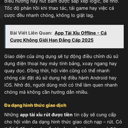
điều hướng hay nút bấm được sắp xếp logic, dễ nhớ.
Tốc độ phản hồi khi thao tác, tải game hay việc cá
cược đều nhanh chóng, không lo giật lag.
Bài Viết Liên Quan:
App Tài Xỉu Offline - Cá
Cược Không Giới Hạn Đẳng Cấp 2025
Giao diện của ứng dụng sẽ tự động điều chỉnh dù sử
dụng điện thoại hay máy tính bảng, xoay ngang hay
quay dọc. Đồng thời, hội viên cũng có thể nhanh
chóng cài đặt dù sử dụng hệ điều hành Android hay
iOS. Nhờ đó, người dùng mới có thể làm quen nhanh
chóng mà không cần hướng dẫn nhiều.
Đa dạng hình thức giao dịch
Những
app tài xỉu rút được tiền
tin cậy sẽ cung cấp
cho hội viên đa dạng hình thức giao dịch nạp – rút. Có