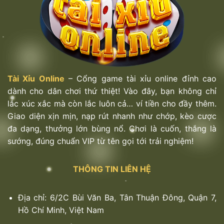
Tài Xỉu Online
– Cổng game tài xỉu online đỉnh cao
dành cho dân chơi thứ thiệt! Vào đây, bạn không chỉ
lắc xúc xắc mà còn lắc luôn cả… ví tiền cho đầy thêm.
Giao diện xịn mịn, nạp rút nhanh như chớp, kèo cược
đa dạng, thưởng lớn bùng nổ. Chơi là cuốn, thắng là
sướng, đúng chuẩn VIP từ tên gọi tới trải nghiệm!
THÔNG TIN LIÊN HỆ
Địa chỉ: 6/2C Bùi Văn Ba, Tân Thuận Đông, Quận 7,
Hồ Chí Minh, Việt Nam