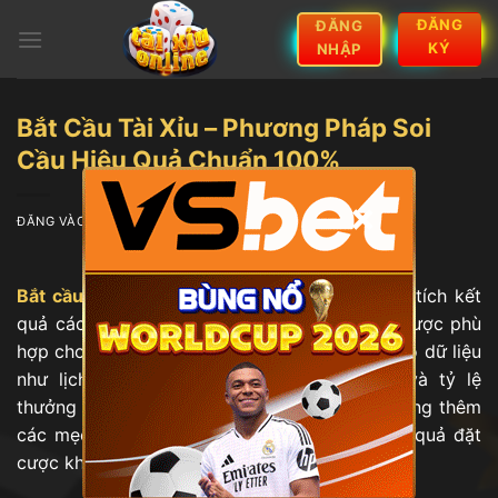
Bỏ
ĐĂNG
ĐĂNG
qua
KÝ
NHẬP
nội
dung
Bắt Cầu Tài Xỉu – Phương Pháp Soi
Cầu Hiệu Quả Chuẩn 100%
×
ĐĂNG VÀO
THÁNG 8 2, 2025
BỞI
@SEO
Bắt cầu tài xỉu
là quá trình quan sát và phân tích kết
quả các lượt chơi trước nhằm lựa chọn cửa cược phù
hợp cho ván tiếp theo. Người chơi cần dựa vào dữ liệu
như lịch sử phiên cược, xu hướng cửa ra và tỷ lệ
thưởng để tăng độ chính xác. Ngoài ra, áp dụng thêm
các mẹo chơi thực tế sẽ giúp nâng cao hiệu quả đặt
cược khi đến với
TAIXIUVIP
.