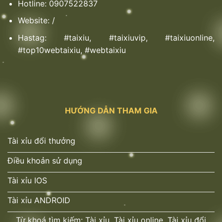
Hotline: 0907522837
Website: /
Hastag: #taixiu, #taixiuvip, #taixiuonline,
#top10webtaixiu, #webtaixiu
HƯỚNG DẪN THAM GIA
Tài xỉu đổi thưởng
Điều khoản sử dụng
Tài xỉu IOS
Tài xỉu ANDROID
Từ khoá tìm kiếm: Tài xỉu, Tài xỉu online, Tài xỉu đổi