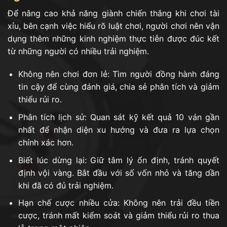
Để nâng cao khả năng giành chiến thắng khi chơi tài
xỉu, bên cạnh việc hiểu rõ luật chơi, người chơi nên vận
dụng thêm những kinh nghiệm thực tiễn được đúc kết
từ những người có nhiều trải nghiệm.
Không nên chơi đơn lẻ: Tìm người đồng hành đáng
tin cậy để cùng đánh giá, chia sẻ phân tích và giảm
thiểu rủi ro.
Phân tích lịch sử: Quan sát kỹ kết quả 10 ván gần
nhất để nhận diện xu hướng và đưa ra lựa chọn
chính xác hơn.
Biết lúc dừng lại: Giữ tâm lý ổn định, tránh quyết
định vội vàng. Bắt đầu với số vốn nhỏ và tăng dần
khi đã có đủ trải nghiệm.
Hạn chế cược nhiều cửa: Không nên trải đều tiền
cược, tránh mất kiểm soát và giảm thiểu rủi ro thua