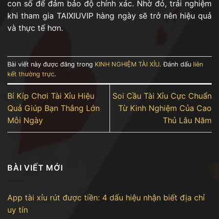
con số để đảm bảo độ chính xác. Nhờ đó, trải nghiệm
khi tham gia TAIXIUVIP hàng ngày sẽ trở nên hiệu quả
và thực tế hơn.
Bài viết này được đăng trong
KINH NGHIỆM TÀI XỈU
. Đánh dấu
liên
kết thường trực
.
Bí Kíp Chơi Tài Xỉu Hiệu
Soi Cầu Tài Xỉu Cực Chuẩn
Quả Giúp Bạn Thắng Lớn
Từ Kinh Nghiệm Của Cao
Mỗi Ngày
Thủ Lâu Năm
BÀI VIẾT MỚI
App tài xỉu rút được tiền: 4 dấu hiệu nhận biết địa chỉ
uy tín