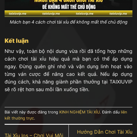
Mách bạn 4 cách chơi tài xỉu để không mất thế chủ động
Kết luận
Như vậy, toàn bộ nội dung vừa rồi đã tổng hợp những
cách chơi tài xỉu hiệu quả mà bạn có thể áp dụng
ngay. Đừng quên ghi nhớ và vận dụng linh hoạt vào
từng ván cược để nâng cao kết quả. Nếu áp dụng
đúng cách, khả năng giành phần thưởng tại TAIXIUVIP
sẽ rõ rệt hơn sau mỗi lần xuống tiền.
Bài viết này được đăng trong
KINH NGHIỆM TÀI XỈU
. Đánh dấu
liên
kết thường trực
.
Hướng Dẫn Chơi Tài Xỉu
Tài Xỉu Ios – Chơi Vui Mỗi