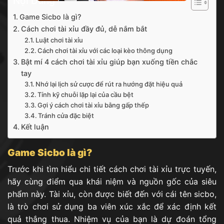
Nội Dung
Game Sicbo là gì?
Cách chơi tài xỉu đầy đủ, dễ nắm bắt
Luật chơi tài xỉu
Cách chơi tài xỉu với các loại kèo thông dụng
Bật mí 4 cách chơi tài xỉu giúp bạn xuống tiền chắc
tay
Nhớ lại lịch sử cược để rút ra hướng đặt hiệu quả
Tính kỹ chuỗi lặp lại của cầu bệt
Gợi ý cách chơi tài xỉu bằng gấp thếp
Tránh cửa đặc biệt
Kết luận
Game Sicbo là gì?
Trước khi tìm hiểu chi tiết cách chơi tài xỉu trực tuyến,
hãy cùng điểm qua khái niệm và nguồn gốc của siêu
phẩm này. Tài xỉu, còn được biết đến với cái tên sicbo,
là trò chơi sử dụng ba viên xúc xắc để xác định kết
quả thắng thua. Nhiệm vụ của bạn là dự đoán tổng