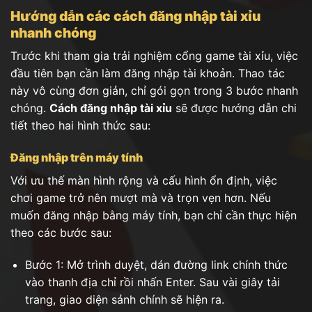
Hướng dẫn các cách đăng nhập tài xỉu
nhanh chóng
Trước khi tham gia trải nghiệm cổng game tài xỉu, việc
đầu tiên bạn cần làm đăng nhập tài khoản. Thao tác
này vô cùng đơn giản, chỉ gói gọn trong 3 bước nhanh
chóng.
Cách đăng nhập tài xỉu
sẽ được hướng dẫn chi
tiết theo hai hình thức sau:
Đăng nhập trên máy tính
Với ưu thế màn hình rộng và cấu hình ổn định, việc
chơi game trở nên mượt mà và trọn vẹn hơn. Nếu
muốn đăng nhập bằng máy tính, bạn chỉ cần thực hiện
theo các bước sau:
Bước 1: Mở trình duyệt, dán đường link chính thức
vào thanh địa chỉ rồi nhấn Enter. Sau vài giây tải
trang, giao diện sảnh chính sẽ hiện ra.