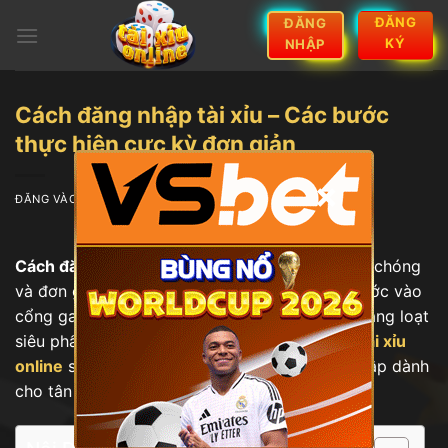
Bỏ
ĐĂNG
ĐĂNG
qua
KÝ
NHẬP
nội
dung
Cách đăng nhập tài xỉu – Các bước
thực hiện cực kỳ đơn giản
×
ĐĂNG VÀO
THÁNG 9 25, 2025
BỞI
MINH ÁNH
Cách đăng nhập tài xỉu
chỉ mất vài giây, nhanh chóng
và đơn giản cho anh em cược thủ. Ngay khi bước vào
cổng game, bạn sẽ được thỏa sức khám phá hàng loạt
siêu phẩm giải trí hấp dẫn. Bài viết dưới đây,
Tài xỉu
online
sẽ hướng dẫn bạn chi tiết cách đăng nhập dành
cho tân thủ.