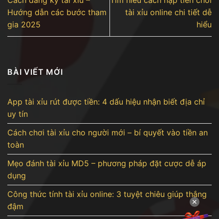
Cách đăng ký tài xỉu –
Tìm hiểu cách nạp tiền chơi
Hướng dẫn các bước tham
tài xỉu online chi tiết dễ
gia 2025
hiểu
BÀI VIẾT MỚI
App tài xỉu rút được tiền: 4 dấu hiệu nhận biết địa chỉ
uy tín
Cách chơi tài xỉu cho người mới – bí quyết vào tiền an
toàn
Mẹo đánh tài xỉu MD5 – phương pháp đặt cược dễ áp
dụng
Công thức tính tài xỉu online: 3 tuyệt chiêu giúp thắng
✕
đậm