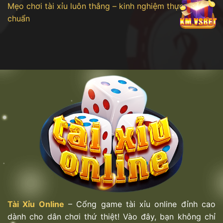
Mẹo chơi tài xỉu luôn thắng – kinh nghiệm thực chiến
chuẩn
Tài Xỉu Online
– Cổng game tài xỉu online đỉnh cao
dành cho dân chơi thứ thiệt! Vào đây, bạn không chỉ