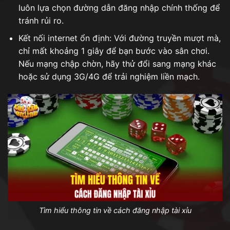
luôn lựa chọn đường dẫn đăng nhập chính thống để
tránh rủi ro.
Kết nối internet ổn định: Với đường truyền mượt mà,
chỉ mất khoảng 1 giây để bạn bước vào sân chơi.
Nếu mạng chập chờn, hãy thử đổi sang mạng khác
hoặc sử dụng 3G/4G để trải nghiệm liền mạch.
Tìm hiểu thông tin về cách đăng nhập tài xỉu