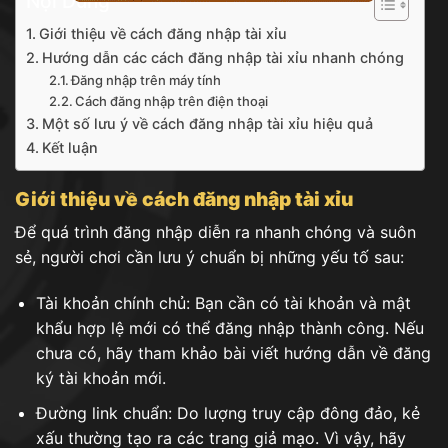
Nội Dung
Giới thiệu về cách đăng nhập tài xỉu
Hướng dẫn các cách đăng nhập tài xỉu nhanh chóng
Đăng nhập trên máy tính
Cách đăng nhập trên điện thoại
Một số lưu ý về cách đăng nhập tài xỉu hiệu quả
Kết luận
Giới thiệu về cách đăng nhập tài xỉu
Để quá trình đăng nhập diễn ra nhanh chóng và suôn
sẻ, người chơi cần lưu ý chuẩn bị những yếu tố sau:
Tài khoản chính chủ: Bạn cần có tài khoản và mật
khẩu hợp lệ mới có thể đăng nhập thành công. Nếu
chưa có, hãy tham khảo bài viết hướng dẫn về đăng
ký tài khoản mới.
Đường link chuẩn: Do lượng truy cập đông đảo, kẻ
xấu thường tạo ra các trang giả mạo. Vì vậy, hãy