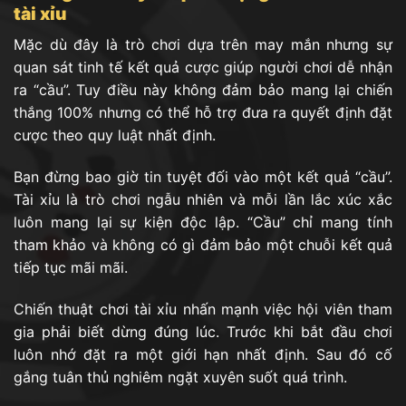
tài xỉu
Mặc dù đây là trò chơi dựa trên may mắn nhưng sự
quan sát tinh tế kết quả cược giúp người chơi dễ nhận
ra “cầu”. Tuy điều này không đảm bảo mang lại chiến
thắng 100% nhưng có thể hỗ trợ đưa ra quyết định đặt
cược theo quy luật nhất định.
Bạn đừng bao giờ tin tuyệt đối vào một kết quả “cầu”.
Tài xỉu là trò chơi ngẫu nhiên và mỗi lần lắc xúc xắc
luôn mang lại sự kiện độc lập. “Cầu” chỉ mang tính
tham khảo và không có gì đảm bảo một chuỗi kết quả
tiếp tục mãi mãi.
Chiến thuật chơi tài xỉu nhấn mạnh việc hội viên tham
gia phải biết dừng đúng lúc. Trước khi bắt đầu chơi
luôn nhớ đặt ra một giới hạn nhất định. Sau đó cố
gắng tuân thủ nghiêm ngặt xuyên suốt quá trình.