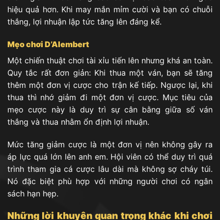
hiệu quả hơn. Khi may mắn mỉm cười và bạn có chuỗi
thắng, lợi nhuận lập tức tăng lên đáng kể.
Mẹo chơi D’Alembert
Một chiến thuật chơi tài xỉu tiến lên nhưng khá an toàn.
Quy tắc rất đơn giản: Khi thua một ván, bạn sẽ tăng
thêm một đơn vị cược cho trận kế tiếp. Ngược lại, khi
thua thì nhớ giảm đi một đơn vị cược. Mục tiêu của
mẹo cược này là duy trì sự cân bằng giữa số ván
thắng và thua nhằm ổn định lợi nhuận.
Mức tăng giảm cược là một đơn vị nên không gây ra
áp lực quá lớn lên anh em. Hội viên có thể duy trì quá
trình tham gia cá cược lâu dài mà không sợ cháy túi.
Nó đặc biệt phù hợp với những người chơi có ngân
sách hạn hẹp.
Những lời khuyên quan trọng khác khi chơi