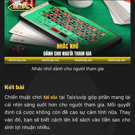
Nhắc nhở dành cho người tham gia
Kết bài
Chiến thuật chơi
tài xỉu
tại Taixiuvip góp phần mang lại
cái nhìn sáng suốt hơn cho người tham gia. Mỗi quyết
định cá cược không còn đề cao sự cảm tính nữa. Thay
vào đó, bạn sẽ biết cách lên kế sách vào tiền sao cho
sinh lợi nhuận nhiều.