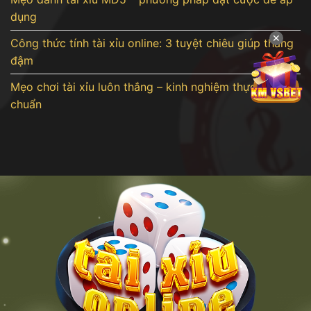
dụng
✕
Công thức tính tài xỉu online: 3 tuyệt chiêu giúp thắng
đậm
Mẹo chơi tài xỉu luôn thắng – kinh nghiệm thực chiến
chuẩn