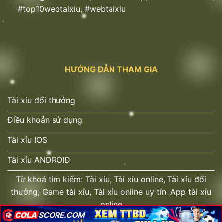
#top10webtaixiu, #webtaixiu
HƯỚNG DẪN THAM GIA
Tài xỉu đổi thưởng
Điều khoản sử dụng
Tài xỉu IOS
Tài xỉu ANDROID
Từ khoá tìm kiếm: Tài xỉu, Tài xỉu online, Tài xỉu đổi
thưởng, Game tài xỉu, Tài xỉu online uy tín, App tài xỉu
online