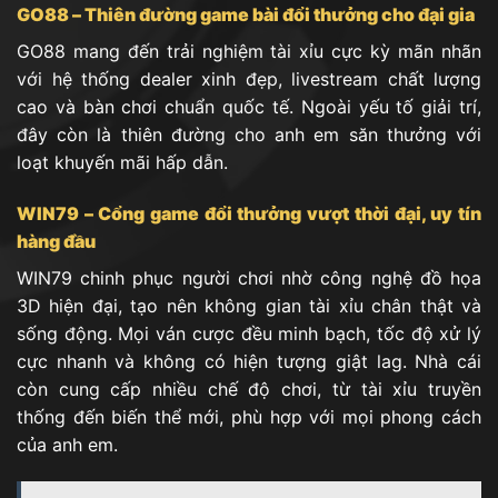
GO88 – Thiên đường game bài đổi thưởng cho đại gia
GO88 mang đến trải nghiệm tài xỉu cực kỳ mãn nhãn
với hệ thống dealer xinh đẹp, livestream chất lượng
cao và bàn chơi chuẩn quốc tế. Ngoài yếu tố giải trí,
đây còn là thiên đường cho anh em săn thưởng với
loạt khuyến mãi hấp dẫn.
WIN79 – Cổng game đổi thưởng vượt thời đại, uy tín
hàng đầu
WIN79 chinh phục người chơi nhờ công nghệ đồ họa
3D hiện đại, tạo nên không gian tài xỉu chân thật và
sống động. Mọi ván cược đều minh bạch, tốc độ xử lý
cực nhanh và không có hiện tượng giật lag. Nhà cái
còn cung cấp nhiều chế độ chơi, từ tài xỉu truyền
thống đến biến thể mới, phù hợp với mọi phong cách
của anh em.