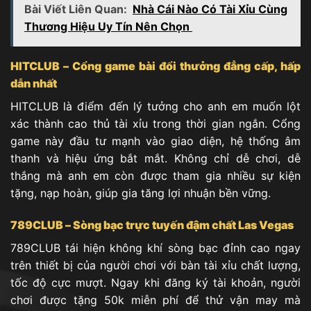
Bài Viết Liên Quan:
Nhà Cái Nào Có Tài Xỉu Cùng
Thương Hiệu Uy Tín Nên Chọn
HITCLUB – Cổng game bài đổi thưởng đẳng cấp, hấp
dẫn nhất
HITCLUB là điểm đến lý tưởng cho anh em muốn lột
xác thành cao thủ tài xỉu trong thời gian ngắn. Cổng
game này đầu tư mạnh vào giao diện, hệ thống âm
thanh và hiệu ứng bắt mắt. Không chỉ dễ chơi, dễ
thắng mà anh em còn được tham gia nhiều sự kiện
tặng, nạp hoàn, giúp gia tăng lợi nhuận bền vững.
789CLUB – Sòng bạc trực tuyến đậm chất Las Vegas
789CLUB tái hiện không khí sòng bạc đỉnh cao ngay
trên thiết bị của người chơi với bàn tài xỉu chất lượng,
tốc độ cực mượt. Ngay khi đăng ký tài khoản, người
chơi được tặng 50k miễn phí để thử vận may mà