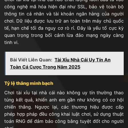
công nghệ mã hóa hiện đại như SSL, bảo vệ toàn bộ
thông tin cá nhân và tài khoản ngân hàng của người
chơi. Dữ liệu được lưu trữ an toàn trên máy chủ quốc
tế, hạn chế tối đa nguy cơ rò rỉ. Đây là yếu tố cực kỳ
quan trọng trong bối cảnh lừa đảo mạng ngày càng
tinh vi.
Bài Viết Liên Quan:
Tài Xỉu Nhà Cái Uy Tín An
Toàn Cá Cược Trong Năm 2025
Tỷ lệ thắng minh bạch
Chơi tài xỉu tại nhà cái nào không uy tín thường thao
túng kết quả, khiến anh em gần như không có cơ hội
chiến thắng. Ngược lại, các thương hiệu được cấp
phép hợp pháp đều công khai luật chơi, sử dụng thuật
toán RNG để đảm bảo công bằng tuyệt đốt cho người