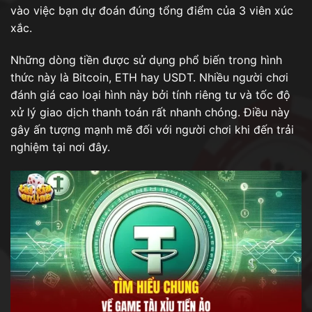
vào việc bạn dự đoán đúng tổng điểm của 3 viên xúc
xắc.
Những dòng tiền được sử dụng phổ biến trong hình
thức này là Bitcoin, ETH hay USDT. Nhiều người chơi
đánh giá cao loại hình này bởi tính riêng tư và tốc độ
xử lý giao dịch thanh toán rất nhanh chóng. Điều này
gây ấn tượng mạnh mẽ đối với người chơi khi đến trải
nghiệm tại nơi đây.