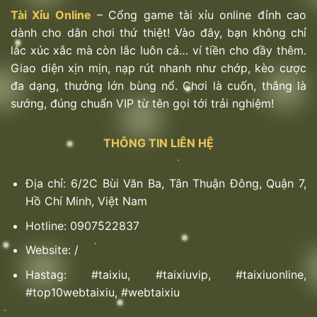
Tài Xỉu Online
– Cổng game tài xỉu online đỉnh cao
dành cho dân chơi thứ thiệt! Vào đây, bạn không chỉ
lắc xúc xắc mà còn lắc luôn cả… ví tiền cho đầy thêm.
Giao diện xịn mịn, nạp rút nhanh như chớp, kèo cược
đa dạng, thưởng lớn bùng nổ. Chơi là cuốn, thắng là
sướng, đúng chuẩn VIP từ tên gọi tới trải nghiệm!
THÔNG TIN LIÊN HỆ
Địa chỉ: 6/2C Bùi Văn Ba, Tân Thuận Đông, Quận 7,
Hồ Chí Minh, Việt Nam
Hotline: 0907522837
Website: /
Hastag: #taixiu, #taixiuvip, #taixiuonline,
#top10webtaixiu, #webtaixiu