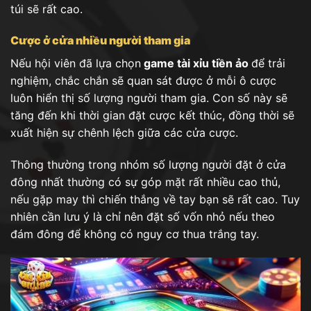
túi sẽ rất cao.
Cược ở cửa nhiều người tham gia
Nếu hội viên đã lựa chọn
game tài xỉu tiền ảo
để trải
nghiệm, chắc chắn sẽ quan sát được ở mỗi ô cược
luôn hiển thị số lượng người tham gia. Con số này sẽ
tăng đến khi thời gian đặt cược kết thúc, đồng thời sẽ
xuất hiện sự chênh lệch giữa các cửa cược.
Thông thường trong nhóm số lượng người đặt ở cửa
đông nhất thường có sự góp mặt rất nhiều cao thủ,
nếu gặp may thì chiến thắng về tay bạn sẽ rất cao. Tuy
nhiên cần lưu ý là chỉ nên đặt số vốn nhỏ nếu theo
đám đông để không có nguy cơ thua trắng tay.