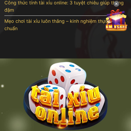
Công thức tính tài xỉu online: 3 tuyệt chiêu giúp thắng
✕
đậm
Mẹo chơi tài xỉu luôn thắng – kinh nghiệm thực chiến
chuẩn