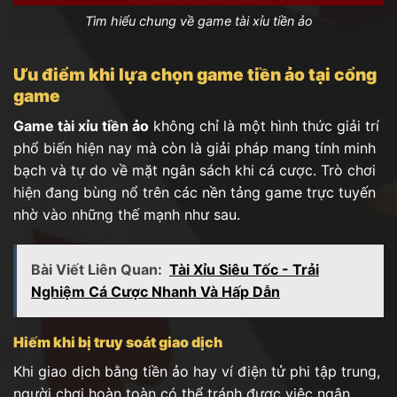
Tìm hiểu chung về game tài xỉu tiền ảo
Ưu điểm khi lựa chọn game tiền ảo tại cổng
game
Game tài xỉu tiền ảo
không chỉ là một hình thức giải trí
phổ biến hiện nay mà còn là giải pháp mang tính minh
bạch và tự do về mặt ngân sách khi cá cược. Trò chơi
hiện đang bùng nổ trên các nền tảng game trực tuyến
nhờ vào những thế mạnh như sau.
Bài Viết Liên Quan:
Tài Xỉu Siêu Tốc - Trải
Nghiệm Cá Cược Nhanh Và Hấp Dẫn
Hiếm khi bị truy soát giao dịch
Khi giao dịch bằng tiền ảo hay ví điện tử phi tập trung,
người chơi hoàn toàn có thể tránh được việc ngân