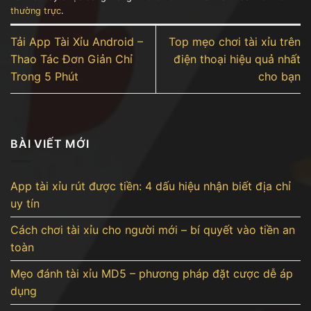
thường trực
.
Tải App Tài Xỉu Android –
Top mẹo chơi tài xỉu trên
Thao Tác Đơn Giản Chỉ
điện thoại hiệu quả nhất
Trong 5 Phút
cho bạn
BÀI VIẾT MỚI
App tài xỉu rút được tiền: 4 dấu hiệu nhận biết địa chỉ
uy tín
Cách chơi tài xỉu cho người mới – bí quyết vào tiền an
toàn
Mẹo đánh tài xỉu MD5 – phương pháp đặt cược dễ áp
dụng