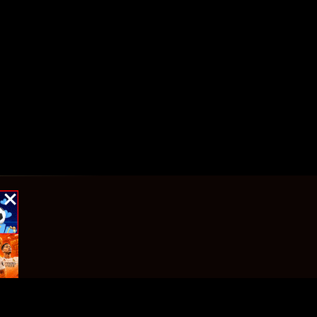
×
×
×