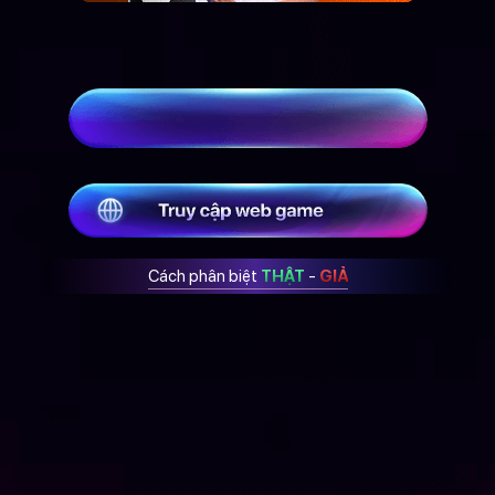
Cách phân biệt
THẬT
-
GIẢ