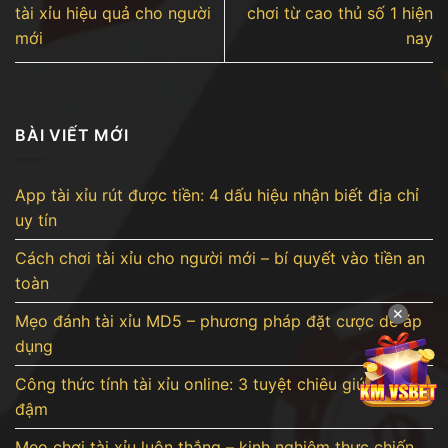
tài xỉu hiệu quả cho người
chơi từ cao thủ số 1 hiện
mới
nay
BÀI VIẾT MỚI
App tài xỉu rút được tiền: 4 dấu hiệu nhận biết địa chỉ
uy tín
Cách chơi tài xỉu cho người mới – bí quyết vào tiền an
toàn
✕
Mẹo đánh tài xỉu MD5 – phương pháp đặt cược dễ áp
dụng
Công thức tính tài xỉu online: 3 tuyệt chiêu giúp thắng
đậm
Mẹo chơi tài xỉu luôn thắng – kinh nghiệm thực chiến