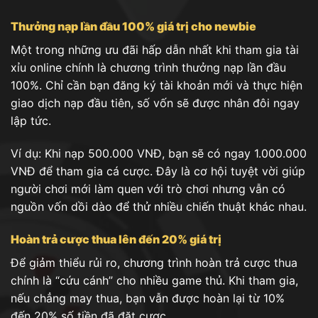
Thưởng nạp lần đầu 100% giá trị cho newbie
Một trong những ưu đãi hấp dẫn nhất khi tham gia tài
xỉu online chính là chương trình thưởng nạp lần đầu
100%. Chỉ cần bạn đăng ký tài khoản mới và thực hiện
giao dịch nạp đầu tiên, số vốn sẽ được nhân đôi ngay
lập tức.
Ví dụ: Khi nạp 500.000 VNĐ, bạn sẽ có ngay 1.000.000
VNĐ để tham gia cá cược. Đây là cơ hội tuyệt vời giúp
người chơi mới làm quen với trò chơi nhưng vẫn có
nguồn vốn dồi dào để thử nhiều chiến thuật khác nhau.
Hoàn trả cược thua lên đến 20% giá trị
Để giảm thiểu rủi ro, chương trình hoàn trả cược thua
chính là “cứu cánh” cho nhiều game thủ. Khi tham gia,
nếu chẳng may thua, bạn vẫn được hoàn lại từ 10%
đến 20% số tiền đã đặt cược.