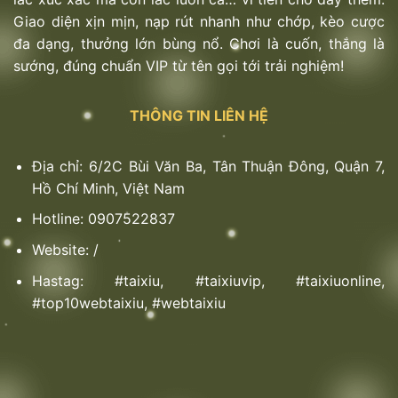
Giao diện xịn mịn, nạp rút nhanh như chớp, kèo cược
đa dạng, thưởng lớn bùng nổ. Chơi là cuốn, thắng là
sướng, đúng chuẩn VIP từ tên gọi tới trải nghiệm!
THÔNG TIN LIÊN HỆ
Địa chỉ: 6/2C Bùi Văn Ba, Tân Thuận Đông, Quận 7,
Hồ Chí Minh, Việt Nam
Hotline: 0907522837
Website: /
Hastag: #taixiu, #taixiuvip, #taixiuonline,
#top10webtaixiu, #webtaixiu