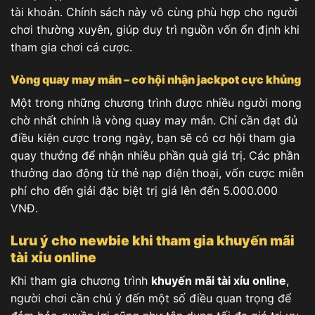
tài khoản. Chính sách này vô cùng phù hợp cho người
chơi thường xuyên, giúp duy trì nguồn vốn ổn định khi
tham gia chơi cá cược.
Vòng quay may mắn – cơ hội nhận jackpot cực khủng
Một trong những chương trình được nhiều người mong
chờ nhất chính là vòng quay may mắn. Chỉ cần đạt đủ
điều kiện cược trong ngày, bạn sẽ có cơ hội tham gia
quay thưởng để nhận nhiều phần quà giá trị. Các phần
thưởng dao động từ thẻ nạp điện thoại, vốn cược miễn
phí cho đến giải đặc biệt trị giá lên đến 5.000.000
VNĐ.
Lưu ý cho newbie khi tham gia khuyến mãi
tài xỉu online
Khi tham gia chương trình
khuyến mãi tài xỉu online
,
người chơi cần chú ý đến một số điều quan trọng để