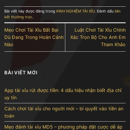
Bài viết này được đăng trong
KINH NGHIỆM TÀI XỈU
. Đánh dấu
liên
kết thường trực
.
Mẹo Chơi Tài Xỉu Bất Bại
Luật Chơi Tài Xỉu Chính
Dù Đang Trong Hoàn Cảnh
Xác Trọn Bộ Cho Anh Em
Nào
Tham Khảo
BÀI VIẾT MỚI
App tài xỉu rút được tiền: 4 dấu hiệu nhận biết địa chỉ
uy tín
Cách chơi tài xỉu cho người mới – bí quyết vào tiền an
toàn
Mẹo đánh tài xỉu MD5 – phương pháp đặt cược dễ áp