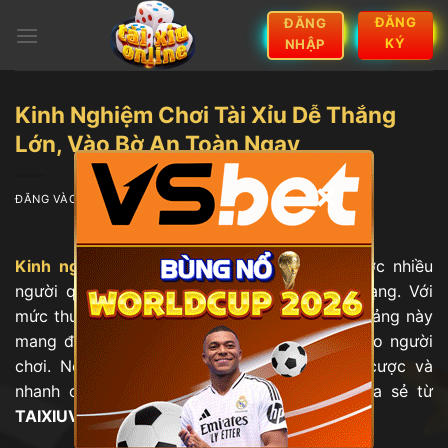
Bỏ
ĐĂNG
ĐĂNG
qua
KÝ
NHẬP
nội
dung
Kinh Nghiệm Chơi Tài Xỉu Dễ Thắng
Lớn, Vào Bờ An Toàn Ngay
×
ĐĂNG VÀO
THÁNG 8 2, 2025
BỞI
@SEO
Kinh nghiệm chơi tài xỉu
luôn là yếu tố được nhiều
người quan tâm khi tham gia giải trí trên mạng. Với
mức thưởng hấp dẫn cho các kèo thắng, nền tảng này
mang đến cơ hội gia tăng thu nhập rõ rệt cho người
chơi. Nếu bạn muốn cải thiện hiệu quả cá cược và
nhanh chóng về bờ, hãy theo dõi những chia sẻ từ
TAIXIUVIP
chi tiết dưới đây.