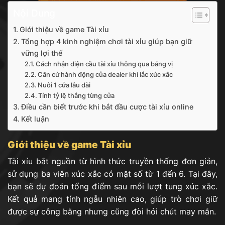
Nội Dung
Giới thiệu về game Tài xỉu
Tổng hợp 4 kinh nghiệm chơi tài xỉu giúp bạn giữ
vững lợi thế
Cách nhận diện cầu tài xỉu thông qua bảng vị
Căn cứ hành động của dealer khi lắc xúc xắc
Nuôi 1 cửa lâu dài
Tính tỷ lệ thắng từng cửa
Điều cần biết trước khi bắt đầu cược tài xỉu online
Kết luận
Giới thiệu về game Tài xỉu
Tài xỉu bắt nguồn từ hình thức truyền thống đơn giản,
sử dụng ba viên xúc xắc có mặt số từ 1 đến 6. Tại đây,
bạn sẽ dự đoán tổng điểm sau mỗi lượt tung xúc xắc.
Kết quả mang tính ngẫu nhiên cao, giúp trò chơi giữ
được sự công bằng nhưng cũng đòi hỏi chút may mắn.