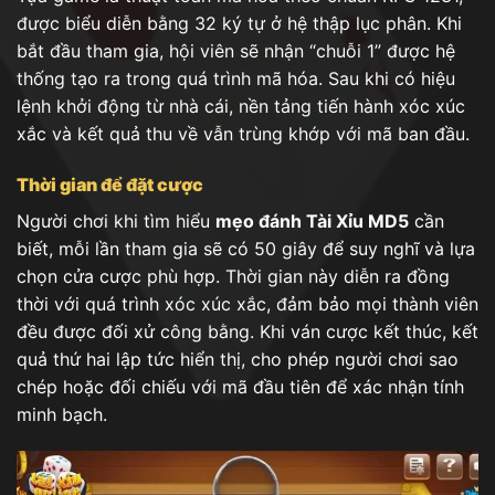
được biểu diễn bằng 32 ký tự ở hệ thập lục phân. Khi
bắt đầu tham gia, hội viên sẽ nhận “chuỗi 1” được hệ
thống tạo ra trong quá trình mã hóa. Sau khi có hiệu
lệnh khởi động từ nhà cái, nền tảng tiến hành xóc xúc
xắc và kết quả thu về vẫn trùng khớp với mã ban đầu.
Thời gian để đặt cược
Người chơi khi tìm hiểu
mẹo đánh Tài Xỉu MD5
cần
biết, mỗi lần tham gia sẽ có 50 giây để suy nghĩ và lựa
chọn cửa cược phù hợp. Thời gian này diễn ra đồng
thời với quá trình xóc xúc xắc, đảm bảo mọi thành viên
đều được đối xử công bằng. Khi ván cược kết thúc, kết
quả thứ hai lập tức hiển thị, cho phép người chơi sao
chép hoặc đối chiếu với mã đầu tiên để xác nhận tính
minh bạch.