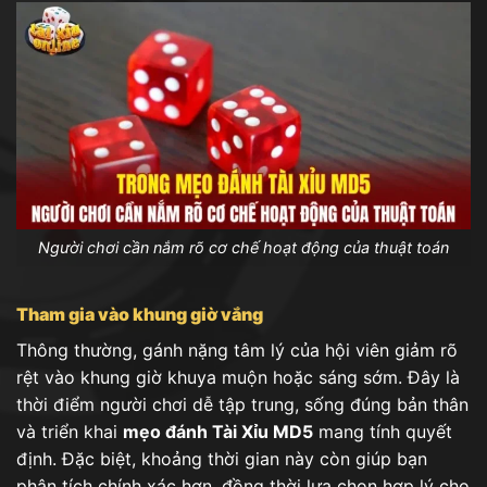
Người chơi cần nắm rõ cơ chế hoạt động của thuật toán
Tham gia vào khung giờ vắng
Thông thường, gánh nặng tâm lý của hội viên giảm rõ
rệt vào khung giờ khuya muộn hoặc sáng sớm. Đây là
thời điểm người chơi dễ tập trung, sống đúng bản thân
và triển khai
mẹo đánh Tài Xỉu MD5
mang tính quyết
định. Đặc biệt, khoảng thời gian này còn giúp bạn
phân tích chính xác hơn, đồng thời lựa chọn hợp lý cho