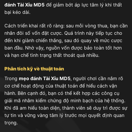
đánh Tài Xỉu MD5
để giảm bớt áp lực tâm lý khi thất
bại kéo dài.
Cách triển khai rất rõ ràng: sau mỗi vòng thua, bạn cần
nhân đôi số vốn đặt cược. Quá trình này tiếp tục cho
đến khi giành chiến thắng, sau đó quay về mức cược
ban đầu. Nhờ vậy, nguồn vốn được bảo toàn tốt hơn
và hạn chế tình trạng thất thoát quá nhiều.
Phân tích kỹ về thuật toán
Trong
mẹo đánh Tài Xỉu MD5
, người chơi cần nắm rõ
cơ chế hoạt động của thuật toán để hiểu cách vận
hành. Bên cạnh đó, bạn có thể kết hợp các công cụ
giải mã nhằm kiểm chứng độ minh bạch của hệ thống.
Khi đã am hiểu toàn diện, thành viên sẽ duy trì được sự
tự tin và vững vàng tâm lý trước mọi quyết định quan
trọng.