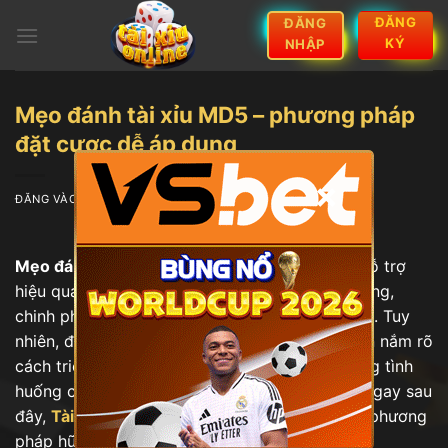
Bỏ
ĐĂNG
ĐĂNG
qua
KÝ
NHẬP
nội
dung
Mẹo đánh tài xỉu MD5 – phương pháp
đặt cược dễ áp dụng
×
ĐĂNG VÀO
THÁNG 10 27, 2025
BỞI
MINH ÁNH
Mẹo đánh Tài Xỉu MD5
được xem là công cụ hỗ trợ
hiệu quả cho những ai muốn nâng cao tỷ lệ thắng,
chinh phục phần thưởng hấp dẫn trong trò chơi. Tuy
nhiên, để tận dụng tối đa lợi ích, người chơi cần nắm rõ
cách triển khai, biết áp dụng linh hoạt theo từng tình
huống cụ thể thay vì đặt cược theo cảm tính. Ngay sau
đây,
Tài Xỉu Online
sẽ phân tích chi tiết những phương
pháp hữu ích giúp bạn dễ dàng tiếp cận.