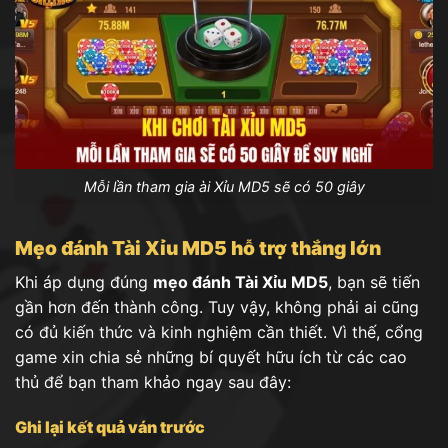
Mỗi lần tham gia ài Xỉu MD5 sẽ có 50 giây
Mẹo đánh Tài Xỉu MD5 hỗ trợ thắng lớn
Khi áp dụng đúng
mẹo đánh Tài Xỉu MD5
, bạn sẽ tiến
gần hơn đến thành công. Tuy vậy, không phải ai cũng
có đủ kiến thức và kinh nghiệm cần thiết. Vì thế, cổng
game xin chia sẻ những bí quyết hữu ích từ các cao
thủ để bạn tham khảo ngay sau đây:
Ghi lại kết quả ván trước