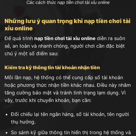
Các cách thức nạp tiền chơi tài xỉu online
Những lưu ý quan trọng khi nạp tiền chơi tài
xỉu online
Để quá trình
nạp tiền chơi tài xỉu online
diễn ra suôn
sẻ, an toàn và nhanh chóng, người chơi cần đặc biệt
chú ý một số điểm sau:
Kiểm tra kỹ thông tin tài khoản nhận tiền
Mỗi lần nạp, hệ thống có thể cung cấp số tài khoản
hoặc phương thức nhận tiền khác nhau. Điều này nhằm
tăng cường bảo mật và tránh tình trạng lạm dụng. Vì
vậy, trước khi chuyển khoản, bạn cần:
Đối chiếu lại tên ngân hàng, số tài khoản, tên người
thụ hưởng.
So sánh kỹ giữa thông tin hiển thị trong hệ thống và