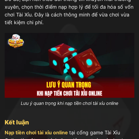
xuyên, chọn thời điểm nạp hợp lý để tối đa hóa số vốn
chơi Tài Xỉu. Đây là cách thông minh để vừa chơi vừa
tiết kiệm chi phí.
Lưu ý quan trọng khi nạp tiền chơi tài xỉu online
Kết luận
Nạp tiền chơi tài xỉu online
tại cổng game Tài Xỉu