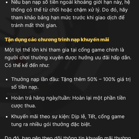
Nếu bạn nạp số tiền ngoài khoảng giới hạn này, hệ
thống có thể từ chối hoặc chậm xử lý. Do đó, hãy
tham khảo bảng hạn mức trước khi giao dịch để
tránh mất thời gian.
Tận dụng các chương trình nạp khuyến mãi
Một lợi thế lớn khi tham gia tại cổng game chính là
người chơi thường xuyên được hưởng ưu đãi hấp dẫn.
Có thể kể đến như:
Thưởng nạp lần đầu: Tặng thêm 50% – 100% giá trị
số tiền nạp.
Hoàn trả hằng ngày/tuần: Hoàn lại một phần tiền
cược thua.
Khuyến mãi theo sự kiện: Dịp lễ, Tết, cổng game
tung ra nhiều gói thưởng đặc biệt.
Do đó, bạn nên theo dõi thông tin khuyến mãi thường