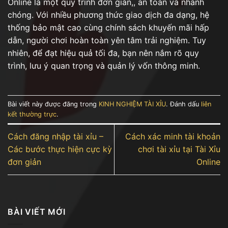
Online là một quy trình đơn giản,, an toàn và nhanh
chóng. Với nhiều phương thức giao dịch đa dạng, hệ
thống bảo mật cao cùng chính sách khuyến mãi hấp
dẫn, người chơi hoàn toàn yên tâm trải nghiệm. Tuy
nhiên, để đạt hiệu quả tối đa, bạn nên nắm rõ quy
trình, lưu ý quan trọng và quản lý vốn thông minh.
Bài viết này được đăng trong
KINH NGHIỆM TÀI XỈU
. Đánh dấu
liên
kết thường trực
.
Cách đăng nhập tài xỉu –
Cách xác minh tài khoản
Các bước thực hiện cực kỳ
chơi tài xỉu tại Tài Xỉu
đơn giản
Online
BÀI VIẾT MỚI