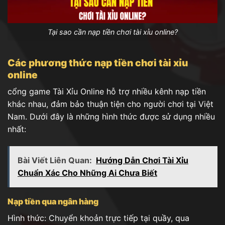
Tại sao cần nạp tiền chơi tài xỉu online?
Các phương thức nạp tiền chơi tài xỉu
online
cổng game Tài Xỉu Online hỗ trợ nhiều kênh nạp tiền
khác nhau, đảm bảo thuận tiện cho người chơi tại Việt
Nam. Dưới đây là những hình thức được sử dụng nhiều
nhất:
Bài Viết Liên Quan:
Hướng Dẫn Chơi Tài Xỉu
Chuẩn Xác Cho Những Ai Chưa Biết
Nạp tiền qua ngân hàng
Hình thức: Chuyển khoản trực tiếp tại quầy, qua