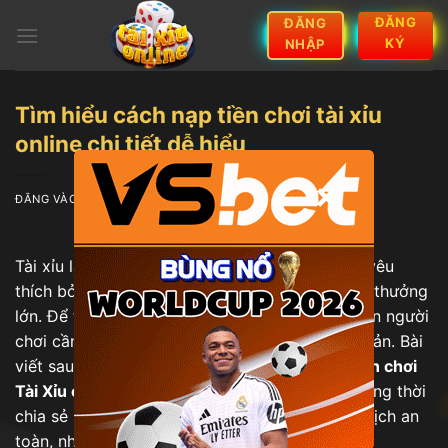
Bỏ
ĐĂNG
ĐĂNG
qua
KÝ
NHẬP
nội
dung
Tìm hiểu cách nạp tiền chơi tài xỉu
online chi tiết dễ hiểu
×
ĐĂNG VÀO
THÁNG 9 27, 2025
BỞI
MINH ÁNH
Tài xỉu là một trò chơi được đông đảo bet thủ yêu
thích bởi tính đơn giản, dễ hiểu và cơ hội trúng thưởng
lớn. Để tham gia vào trò chơi này, bước đầu tiên người
chơi cần thực hiện chính là nạp tiền vào tài khoản. Bài
viết sau đây sẽ hướng dẫn chi tiết cách
nạp tiền chơi
Tài Xỉu online
tại cổng game
Tài Xỉu Online
, đồng thời
chia sẻ những lưu ý quan trọng giúp bạn giao dịch an
toàn, nhanh chóng và hiệu quả.