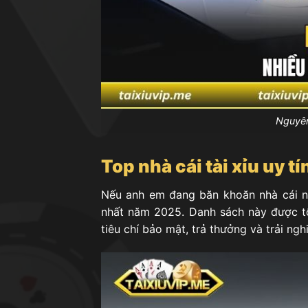
Nguyên
Top nhà cái tài xỉu uy t
Nếu anh em đang băn khoăn nhà cái nào
nhất năm 2025. Danh sách này được t
tiêu chí bảo mật, trả thưởng và trải ng