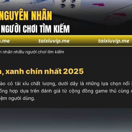
 nhân nhiều người chơi tìm kiếm
ín, xanh chín nhất 2025
 có tài xỉu chất lượng, dưới dây là những lựa chọn nổi 
ổng hợp dựa trên đánh giá từ cộng đồng game thủ cùng 
hiệm người dùng.