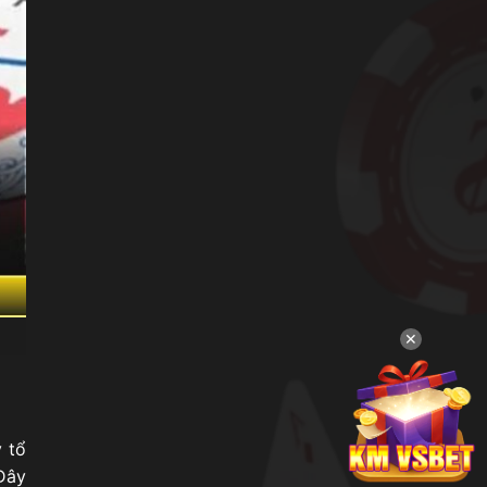
✕
 tổ
Đây