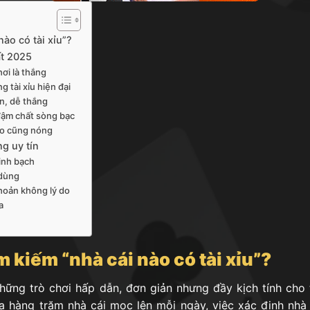
ào có tài xỉu”?
ất 2025
hơi là thắng
 tài xỉu hiện đại
ín, dễ thắng
 đậm chất sòng bạc
nào cũng nóng
ng uy tín
inh bạch
 dùng
khoản không lý do
ua
m kiếm “nhà cái nào có tài xỉu”?
những trò chơi hấp dẫn, đơn giản nhưng đầy kịch tính cho 
ữa hàng trăm nhà cái mọc lên mỗi ngày, việc xác định nhà 