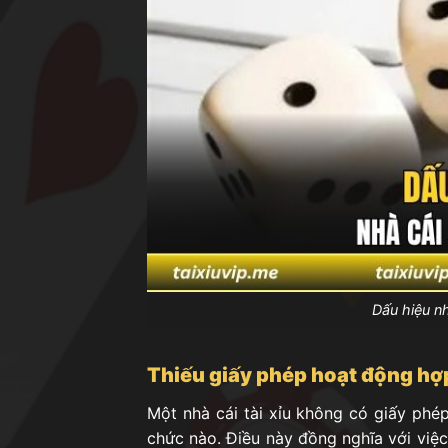
Dấu hiệu nh
Thiếu giấy phép hoạt động hợ
Một nhà cái tài xỉu không có giấy phé
chức nào. Điều này đồng nghĩa với việc