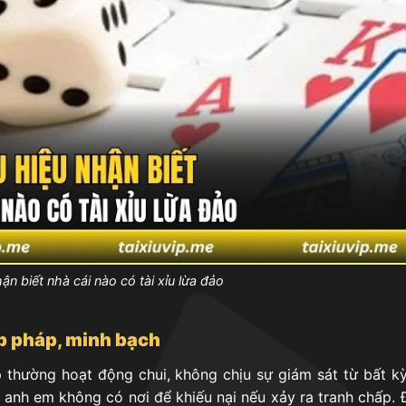
ận biết nhà cái nào có tài xỉu lừa đảo
p pháp, minh bạch
p thường hoạt động chui, không chịu sự giám sát từ bất kỳ
 anh em không có nơi để khiếu nại nếu xảy ra tranh chấp. 