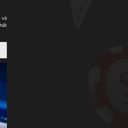
 và
chất