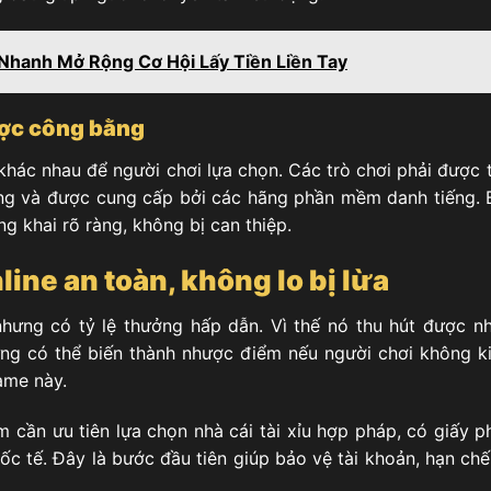
 Nhanh Mở Rộng Cơ Hội Lấy Tiền Liền Tay
cược công bằng
khác nhau để người chơi lựa chọn. Các trò chơi phải được 
 và được cung cấp bởi các hãng phần mềm danh tiếng. 
g khai rõ ràng, không bị can thiệp.
line an toàn, không lo bị lừa
 nhưng có tỷ lệ thưởng hấp dẫn. Vì thế nó thu hút được nh
ưng có thể biến thành nhược điểm nếu người chơi không k
ame này.
em cần ưu tiên lựa chọn nhà cái tài xỉu hợp pháp, có giấy 
c tế. Đây là bước đầu tiên giúp bảo vệ tài khoản, hạn chế