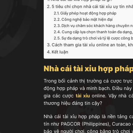
5 tiêu chí chọn nhà cái tài xỉu uy tín nh
Giấy phép hoạt động hợp pháp
Công nghệ bảo mật hiện đại
Dịch vụ chăm sóc khách hàng chuyên 
Cung cấp lựa chọn thanh toán đa dạng,
Sự đa dạng trò chơi và tỷ lệ cược công 
Cách tham gia tài xỉu online an toàn, kh
Kết luận
Nhà cái tài xỉu hợp pháp
Trong bối cảnh thị trường cá cược trự
động hợp pháp và minh bạch. Điều này 
gia các cược
tài xỉu
online. Vậy nhà cá
thương hiệu đáng tin cậy?
Nhà cái tài xỉu hợp pháp là nền tảng 
tín như PAGCOR (Philippines), Curacao
bảo vệ người chơi, công bằng trò chơi v