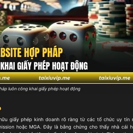
háp luôn công khai giấy phép hoạt động
p
hữu giấy phép kinh doanh rõ ràng từ các tổ chức uy tín 
ssion hoặc MGA. Đây là bằng chứng cho thấy nhà cái h