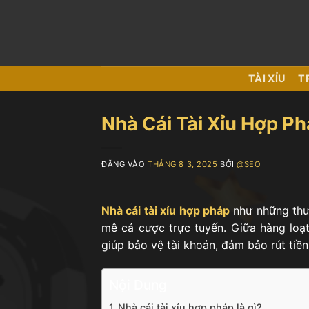
Bỏ
qua
nội
dung
TÀI XỈU
T
Nhà Cái Tài Xỉu Hợp Ph
ĐĂNG VÀO
THÁNG 8 3, 2025
BỞI
@SEO
Nhà cái tài xỉu hợp pháp
như những thư
mê cá cược trực tuyến. Giữa hàng loạt
giúp bảo vệ tài khoản, đảm bảo rút tiền
Nội Dung
Nhà cái tài xỉu hợp pháp là gì?