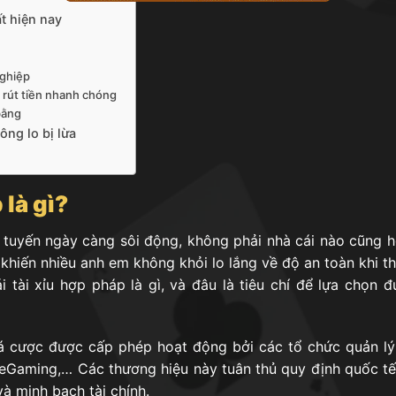
ất hiện nay
nghiệp
 rút tiền nhanh chóng
bằng
ông lo bị lừa
 là gì?
c tuyến ngày càng sôi động, không phải nhà cái nào cũng h
khiến nhiều anh em không khỏi lo lắng về độ an toàn khi t
i tài xỉu hợp pháp là gì, và đâu là tiêu chí để lựa chọn 
cá cược được cấp phép hoạt động bởi các tổ chức quản lý
 eGaming,… Các thương hiệu này tuân thủ quy định quốc tế
à minh bạch tài chính.