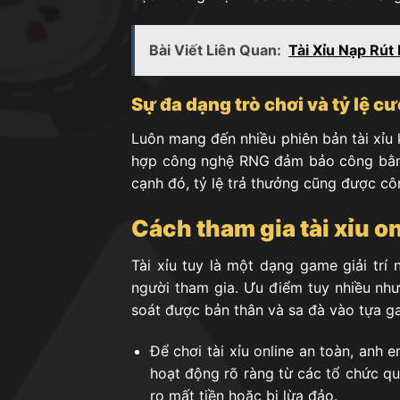
Bài Viết Liên Quan:
Tài Xỉu Nạp Rút
Sự đa dạng trò chơi và tỷ lệ 
Luôn mang đến nhiều phiên bản tài xỉu 
hợp công nghệ RNG đảm bảo công bằng
cạnh đó, tỷ lệ trả thưởng cũng được côn
Cách tham gia tài xỉu on
Tài xỉu tuy là một dạng game giải trí
người tham gia. Ưu điểm tuy nhiều nh
soát được bản thân và sa đà vào tựa g
Để chơi tài xỉu online an toàn, anh 
hoạt động rõ ràng từ các tổ chức quố
ro mất tiền hoặc bị lừa đảo.