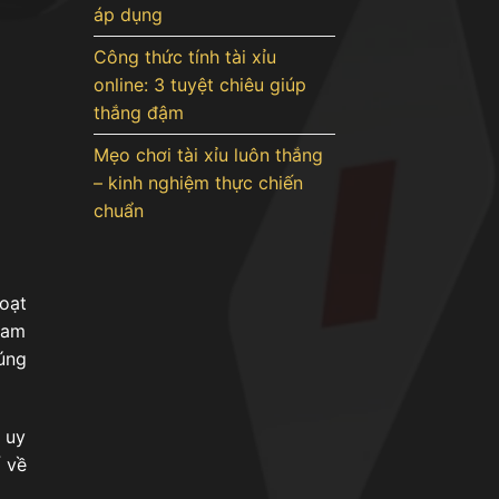
áp dụng
Công thức tính tài xỉu
online: 3 tuyệt chiêu giúp
thắng đậm
Mẹo chơi tài xỉu luôn thắng
– kinh nghiệm thực chiến
chuẩn
oạt
ham
đúng
 uy
 về