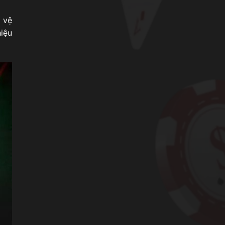
 vệ
iệu