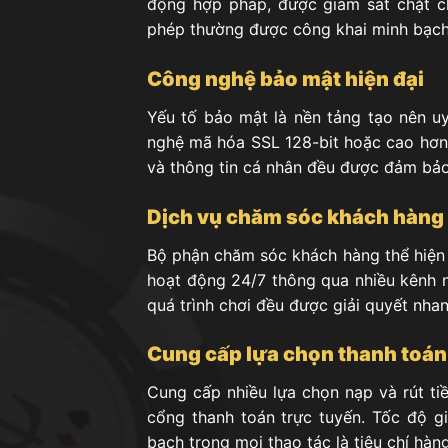
động hợp pháp, được giám sát chặt ch
phép thường được công khai minh bạch 
Công nghệ bảo mật hiện đại
Yếu tố bảo mật là nền tảng tạo nên uy
nghệ mã hóa SSL 128-bit hoặc cao hơn 
và thông tin cá nhân đều được đảm bảo 
Dịch vụ chăm sóc khách hàng
Bộ phận chăm sóc khách hàng thể hiện 
hoạt động 24/7 thông qua nhiều kênh nh
quá trình chơi đều được giải quyết nha
Cung cấp lựa chọn thanh toán 
Cung cấp nhiều lựa chọn nạp và rút ti
cổng thanh toán trực tuyến. Tốc độ g
bạch trong mọi thao tác là tiêu chí hà