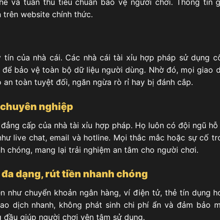
ẽ và tuân thủ tiêu chuẩn bảo vệ người chơi. Thông tin g
trên website chính thức.
 tín của nhà cái. Các nhà cái tài xỉu hợp pháp sử dụng c
để bảo vệ toàn bộ dữ liệu người dùng. Nhờ đó, mọi giao d
an toàn tuyệt đối, ngăn ngừa rò rỉ hay bị đánh cắp.
 chuyên nghiệp
đẳng cấp của nhà tài xỉu hợp pháp. Họ luôn có đội ngũ hỗ 
ư live chat, email và hotline. Mọi thắc mắc hoặc sự cố tr
nh chóng, mang lại trải nghiệm an tâm cho người chơi.
đa dạng, rút tiền nhanh chóng
ền như chuyển khoản ngân hàng, ví điện tử, thẻ tín dụng h
iao dịch nhanh, không phát sinh chi phí ẩn và đảm bảo m
ng đầu giúp người chơi yên tâm sử dụng.