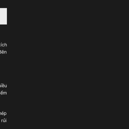
tích
Bên
iều
iểm
phép
 rủi