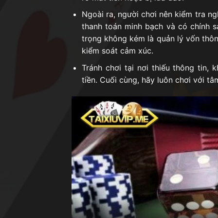
Ngoài ra, người chơi nên kiểm tra ng
thanh toán minh bạch và có chính s
trọng không kém là quản lý vốn thôn
kiểm soát cảm xúc.
Tránh chơi tại nơi thiếu thông tin
tiền. Cuối cùng, hãy luôn chơi với tâm