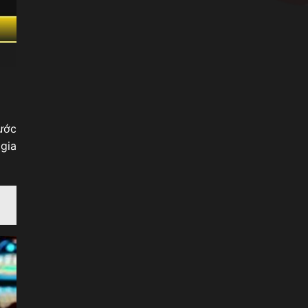
ước
 gia