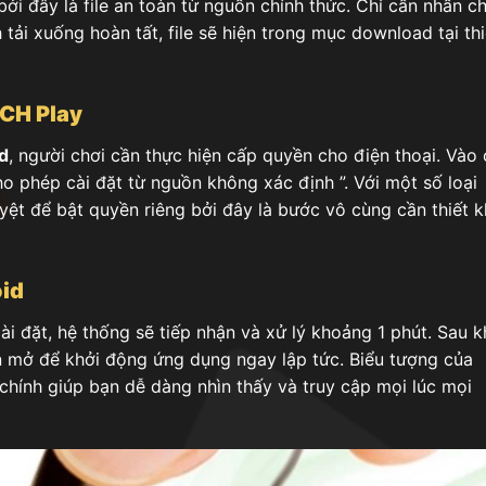
bởi đây là file an toàn từ nguồn chính thức. Chỉ cần nhấn c
 tải xuống hoàn tất, file sẽ hiện trong mục download tại thi
 CH Play
id
, người chơi cần thực hiện cấp quyền cho điện thoại. Vào 
o phép cài đặt từ nguồn không xác định ”. Với một số loại
yệt để bật quyền riêng bởi đây là bước vô cùng cần thiết k
oid
ài đặt, hệ thống sẽ tiếp nhận và xử lý khoảng 1 phút. Sau k
ấn mở để khởi động ứng dụng ngay lập tức. Biểu tượng của
hính giúp bạn dễ dàng nhìn thấy và truy cập mọi lúc mọi