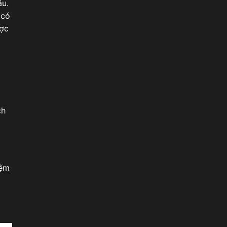
âu.
 có
ược
ch
iệm