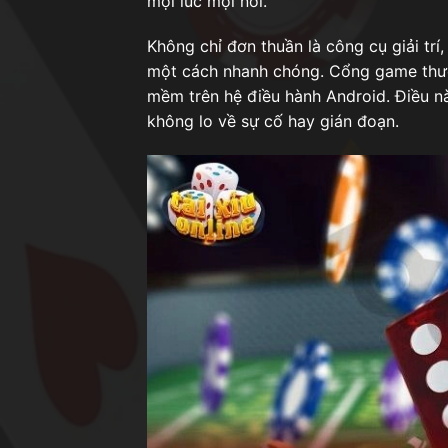
mọi lúc mọi nơi.
Không chỉ đơn thuần là công cụ giải trí
một cách nhanh chóng. Cổng game thườ
mềm trên hệ điều hành Android. Điều nà
không lo về sự cố hay gián đoạn.