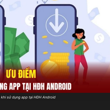
 khi sử dụng app tại HĐH Android