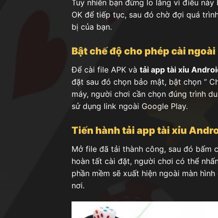
Tuy nhiên bạn đừng lo lắng vì điều này 
OK để tiếp tục, sau đó chờ đợi quá trình
bị của bạn.
Bật chế độ cho phép cài ngoài
Để cài file APK và
tải app tài xỉu Andro
đặt sau đó chọn bảo mật, bật chọn “ Ch
máy, người chơi cần chọn đúng trình du
sử dụng link ngoài Google Play.
Tiến hành tải app tài xỉu Andr
Mở file đã tải thành công, sau đó bấm c
hoàn tất cài đặt, người chơi có thể nh
phần mềm sẽ xuất hiện ngoài màn hình c
nơi.