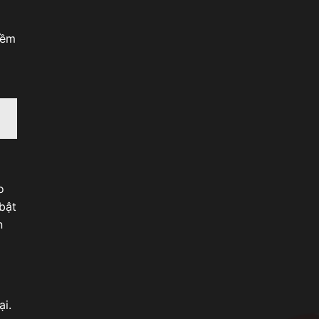
mềm
o
bật
n
ại.