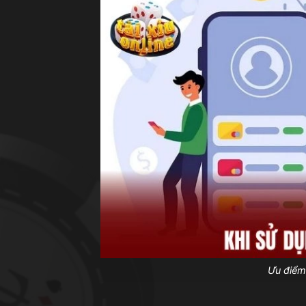
Ưu điểm