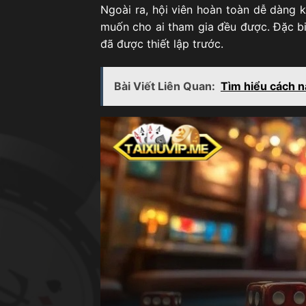
Ngoài ra, hội viên hoàn toàn dễ dàng 
muốn cho ai tham gia đều được. Đặc bi
đã được thiết lập trước.
Bài Viết Liên Quan:
Tìm hiểu cách nạ