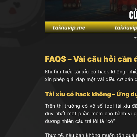
T
FAQS – Vài câu hỏi cần 
Khi tìm hiểu tài xỉu có hack không, nh
xin phép giải đáp một vài điều cơ bản đ
Tài xỉu có hack không – Ứng d
Trên thị trường có vô số tool tài xỉu 
duy nhất một phần mềm cho hành vi gian
đương nhiên câu trả lời là “có”.
Thực tế, nếu bạn không muốn tốn quá nh