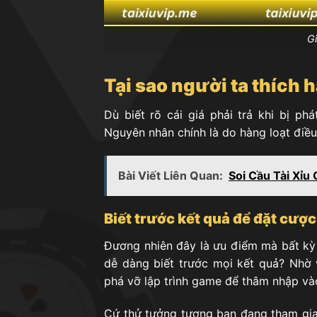
Gi
Tại sao người ta thích h
Dù biết rõ cái giá phải trả khi bị ph
Nguyên nhân chính là do hàng loạt điều 
Bài Viết Liên Quan:
Soi Cầu Tài Xỉ
Biết trước kết quả để đặt cược
Đương nhiên đây là ưu điểm mà bất kỳ 
dễ dàng biết trước mọi kết quả? Nhờ
phá vỡ lập trình game để thâm nhập và
Cứ thử tưởng tượng bạn đang tham gia