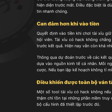
hiện diện trước mắt. Điều đặc biệt là d
tin nhanh chóng.
Can đảm hơn khi vào tiền
Quyết định vào tiền khi chơi tài xỉu g
hội viên. Tài xỉu có hack không chẳng 
trước kết quả. Hiện nay vẫn còn khá nh
Thông qua dự đoán trước về các kết quả
dựa vào nguồn kinh tế cá nhân. Mỗi ng
cược. Nếu bạn lập kế hoạch không tỉ mỉ 
Điều khiển được toàn bộ ván tà
Một số tool tài xỉu có hack không nếu
thậm chí tồn tại những phần mềm truy 
bộ cấu hình đã thiết lập trước đó.