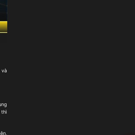
p và
dụng
thì
iên,