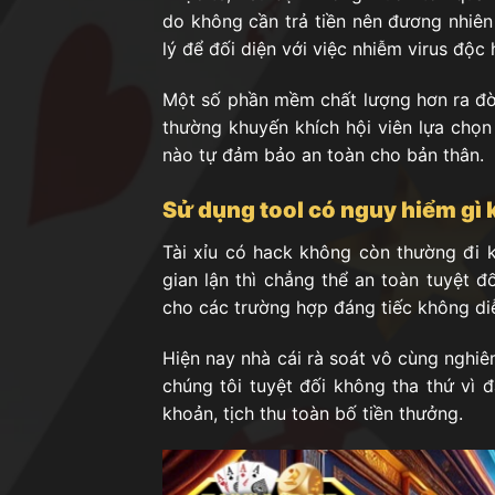
do không cần trả tiền nên đương nhiên
lý để đối diện với việc nhiễm virus độc h
Một số phần mềm chất lượng hơn ra đời
thường khuyến khích hội viên lựa chọn
nào tự đảm bảo an toàn cho bản thân.
Sử dụng tool có nguy hiểm gì
Tài xỉu có hack không còn thường đi k
gian lận thì chẳng thể an toàn tuyệt đ
cho các trường hợp đáng tiếc không diễ
Hiện nay nhà cái rà soát vô cùng nghi
chúng tôi tuyệt đối không tha thứ vì 
khoản, tịch thu toàn bố tiền thưởng.