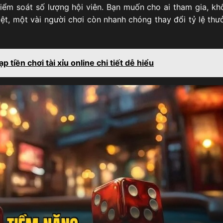
kiểm soát số lượng hội viên. Bạn muốn cho ai tham gia, kh
ệt, một vài người chơi còn nhanh chóng thay đổi tỷ lệ thư
p tiền chơi tài xỉu online chi tiết dễ hiểu