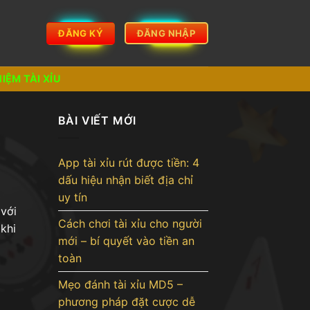
ĐĂNG KÝ
ĐĂNG NHẬP
IỆM TÀI XỈU
BÀI VIẾT MỚI
App tài xỉu rút được tiền: 4
dấu hiệu nhận biết địa chỉ
uy tín
 với
Cách chơi tài xỉu cho người
khi
mới – bí quyết vào tiền an
toàn
Mẹo đánh tài xỉu MD5 –
phương pháp đặt cược dễ