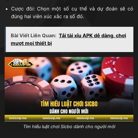
Cược đôi: Chọn một số cụ thể và dự đoán sẽ có
đúng hai viên xúc xắc ra số đó.
Bài Viết Liên Quan:
Tải tài xỉu APK dễ dàng, chơi
mượt mọi thiết bị
Tìm hiểu luật chơi Sicbo dành cho người mới