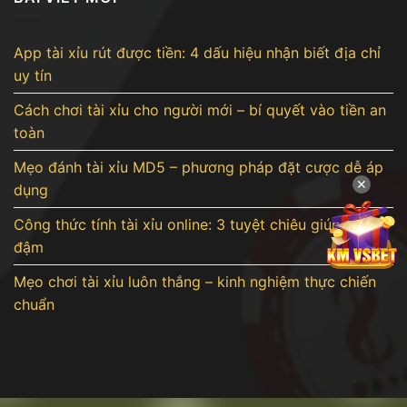
App tài xỉu rút được tiền: 4 dấu hiệu nhận biết địa chỉ
uy tín
Cách chơi tài xỉu cho người mới – bí quyết vào tiền an
toàn
Mẹo đánh tài xỉu MD5 – phương pháp đặt cược dễ áp
✕
dụng
Công thức tính tài xỉu online: 3 tuyệt chiêu giúp thắng
đậm
Mẹo chơi tài xỉu luôn thắng – kinh nghiệm thực chiến
chuẩn