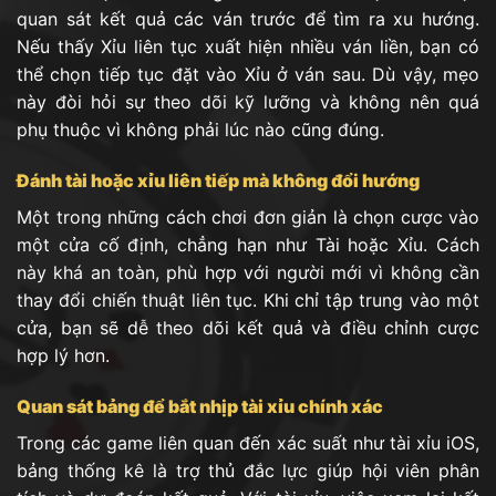
quan sát kết quả các ván trước để tìm ra xu hướng.
Nếu thấy Xỉu liên tục xuất hiện nhiều ván liền, bạn có
thể chọn tiếp tục đặt vào Xỉu ở ván sau. Dù vậy, mẹo
này đòi hỏi sự theo dõi kỹ lưỡng và không nên quá
phụ thuộc vì không phải lúc nào cũng đúng.
Đánh tài hoặc xỉu liên tiếp mà không đổi hướng
Một trong những cách chơi đơn giản là chọn cược vào
một cửa cố định, chẳng hạn như Tài hoặc Xỉu. Cách
này khá an toàn, phù hợp với người mới vì không cần
thay đổi chiến thuật liên tục. Khi chỉ tập trung vào một
cửa, bạn sẽ dễ theo dõi kết quả và điều chỉnh cược
hợp lý hơn.
Quan sát bảng để bắt nhịp tài xỉu chính xác
Trong các game liên quan đến xác suất như tài xỉu iOS,
bảng thống kê là trợ thủ đắc lực giúp hội viên phân