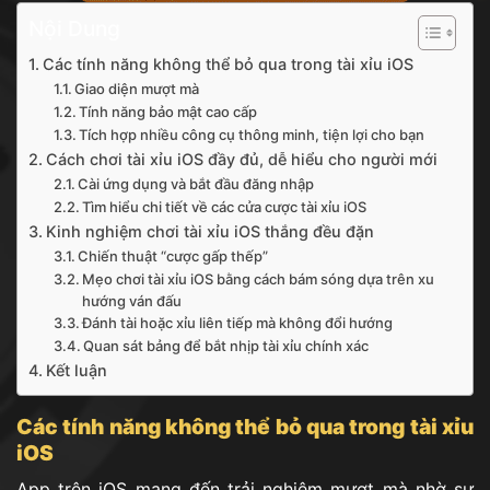
Nội Dung
Các tính năng không thể bỏ qua trong tài xỉu iOS
Giao diện mượt mà
Tính năng bảo mật cao cấp
Tích hợp nhiều công cụ thông minh, tiện lợi cho bạn
Cách chơi tài xỉu iOS đầy đủ, dễ hiểu cho người mới
Cài ứng dụng và bắt đầu đăng nhập
Tìm hiểu chi tiết về các cửa cược tài xỉu iOS
Kinh nghiệm chơi tài xỉu iOS thắng đều đặn
Chiến thuật “cược gấp thếp”
Mẹo chơi tài xỉu iOS bằng cách bám sóng dựa trên xu
hướng ván đấu
Đánh tài hoặc xỉu liên tiếp mà không đổi hướng
Quan sát bảng để bắt nhịp tài xỉu chính xác
Kết luận
Các tính năng không thể bỏ qua trong tài xỉu
iOS
App trên iOS mang đến trải nghiệm mượt mà nhờ sự