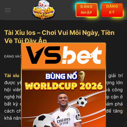
Bỏ
ĐĂNG
ĐĂNG
qua
KÝ
NHẬP
nội
dung
Tài Xỉu Ios – Chơi Vui Mỗi Ngày, Tiền
Về Túi Đầy Ắp
×
ĐĂNG VÀO
THÁNG 8 2, 2025
BỞI
@SEO
Tài xỉu iOS
hiện là một trong những trò chơi giải trí
được yêu thích trên thiết bị di động, thu hút lượng lớn
hội viên mỗi ngày. Nhờ giao diện thân thiện và công
nghệ hiện đại, game mang lại trải nghiệm dễ tiếp cận ở
bất kỳ đâu. Trong bài viết này, bạn sẽ được khám phá
cách chơi hiệu quả và mẹo cược thông minh để tăng
khả năng chiến thắng tại
TAIXIUVIP
.