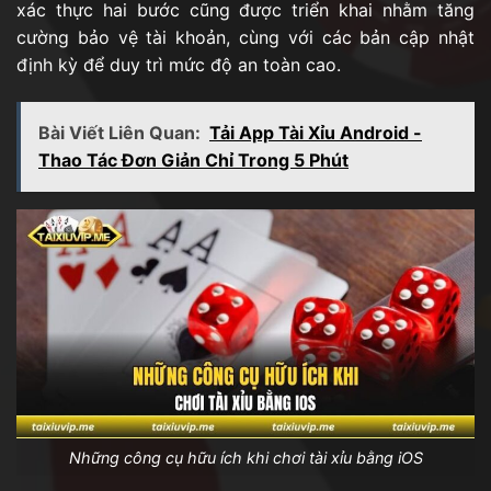
xác thực hai bước cũng được triển khai nhằm tăng
cường bảo vệ tài khoản, cùng với các bản cập nhật
định kỳ để duy trì mức độ an toàn cao.
Bài Viết Liên Quan:
Tải App Tài Xỉu Android -
Thao Tác Đơn Giản Chỉ Trong 5 Phút
Những công cụ hữu ích khi chơi tài xỉu bằng iOS