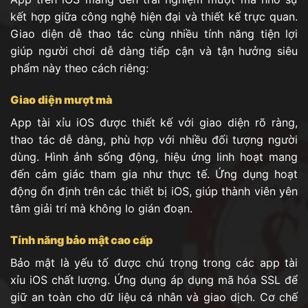
kết hợp giữa công nghệ hiện đại và thiết kế trực quan.
Giao diện dễ thao tác cùng nhiều tính năng tiện lợi
giúp người chơi dễ dàng tiếp cận và tận hưởng siêu
phẩm này theo cách riêng:
Giao diện mượt mà
App tài xỉu iOS được thiết kế với giao diện rõ ràng,
thao tác dễ dàng, phù hợp với nhiều đối tượng người
dùng. Hình ảnh sống động, hiệu ứng linh hoạt mang
đến cảm giác tham gia như thực tế. Ứng dụng hoạt
động ổn định trên các thiết bị iOS, giúp thành viên yên
tâm giải trí mà không lo gián đoạn.
Tính năng bảo mật cao cấp
Bảo mật là yếu tố được chú trọng trong các app tài
xỉu iOS chất lượng. Ứng dụng áp dụng mã hóa SSL để
giữ an toàn cho dữ liệu cá nhân và giao dịch. Cơ chế