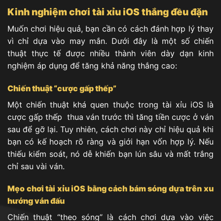
Kinh nghiệm chơi tài xỉu iOS thắng đều đặn
Muốn chơi hiệu quả, bạn cần có cách đánh hợp lý thay
vì chỉ dựa vào may mắn. Dưới đây là một số chiến
thuật thực tế được nhiều thành viên dày dạn kinh
nghiệm áp dụng để tăng khả năng thắng cao:
Chiến thuật “cược gấp thếp”
Một chiến thuật khá quen thuộc trong tài xỉu iOS là
cược gấp thếp thua ván trước thì tăng tiền cược ở ván
sau để gỡ lại. Tuy nhiên, cách chơi này chỉ hiệu quả khi
bạn có kế hoạch rõ ràng và giới hạn vốn hợp lý. Nếu
thiếu kiểm soát, nó dễ khiến bạn lún sâu và mất trắng
chỉ sau vài ván.
Mẹo chơi tài xỉu iOS bằng cách bám sóng dựa trên xu
hướng ván đấu
Chiến thuật “theo sóng” là cách chơi dựa vào việc