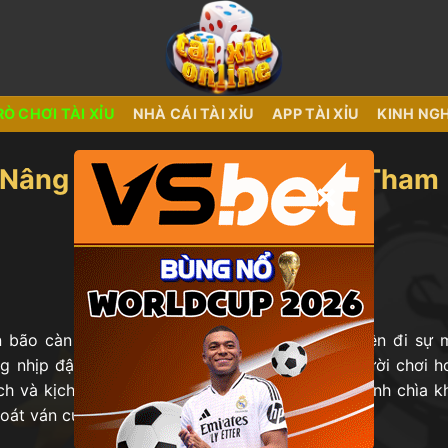
RÒ CHƠI TÀI XỈU
NHÀ CÁI TÀI XỈU
APP TÀI XỈU
KINH NGH
c Nâng Cao Sự Hứng Thú Khi Tham
×
 bão càn quét giới cược thủ trên toàn cầu. Quên đi sự 
g nhịp đập cùng dàn dealer chuyên nghiệp. Người chơi h
h và kịch tính đến tột cùng. Bài viết sẽ biến thành chìa 
oát ván cược.