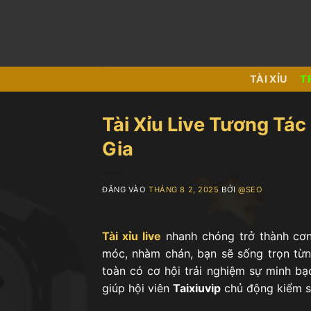
Bỏ
qua
nội
dung
TÀI XỈU
T
Tài Xỉu Live Tương Tá
Gia
ĐĂNG VÀO
THÁNG 8 2, 2025
BỞI
@SEO
Tài xỉu live
nhanh chóng trở thành cơn
móc, nhàm chán, bạn sẽ sống trọn từn
toàn có cơ hội trải nghiệm sự minh bạc
giúp hội viên
Taixiuvip
chủ động kiểm s