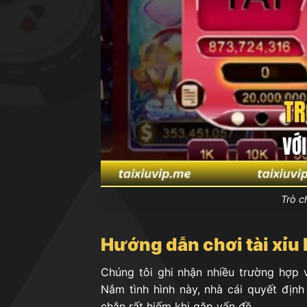
Trò c
Hướng dẫn chơi tài xỉu 
Chúng tôi ghi nhận nhiều trường hợp v
Nắm tình hình này, nhà cái quyết định
chắn rất hiếm khi gặp vấn đề.