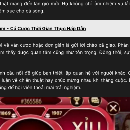
 thật mang đến làn gió mới. Họ không chỉ làm nhiệm vụ lắc
ảm xúc cho cả sòng.
eam - Cá Cược Thời Gian Thực Hấp Dẫn
ỏi về ván cược hoặc đơn giản là gửi lời chào xã giao. Phản
ảm thấy được quan tâm cũng như tôn trọng. Đồng thời, sự 
hành cầu nối để giúp bạn thiết lập quan hệ với người khác.
 luận về chiến thuật hay chúc mừng nhau khi thắng cuộc. 
ng để hội viên thoải mái trải nghiệm.