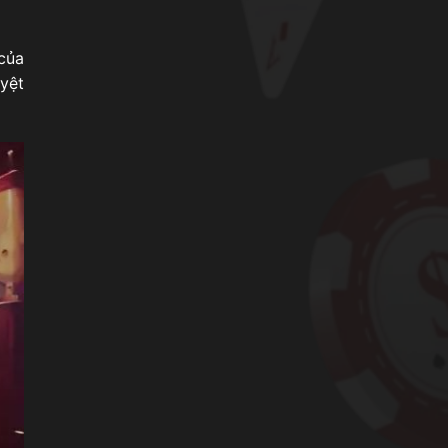
của
yệt