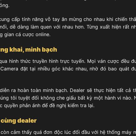
ỏng.
 cung cấp tính năng vỗ tay ăn mừng cho nhau khi chiến thắ
 nối, dễ dàng làm quen với nhau hơn. Từng xuất hiện rất n
g gian cá cược online.
công khai, minh bạch
qua hình thức truyền hình trực tuyến. Mọi ván cược đều đ
 Camera đặt tại nhiều góc khác nhau, nhờ đó bao quát đ
diễn ra hoàn toàn minh bạch. Dealer sẽ thực hiện tất cả t
húng tôi tuyệt đối không che giấu bất kỳ một hành vi nào.
c quyền phản ánh để đề nghị kiểm tra lại.
p cùng dealer
ng còn cảm thấy quá đơn độc lúc đối đầu với hệ thống máy 