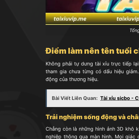
Tổng
Điểm làm nên tên tuổi c
Không phải tự dưng tài xỉu trực tiếp l
tham gia chưa từng có dấu hiệu giảm.
động của thương hiệu.
Bài Viết Liên Quan:
Tài xỉu sicbo - 
Trải nghiệm sống động và châ
Chẳng còn là những hình ảnh 3D khô kh
nghiệp thông qua màn hình. Mọi giác 