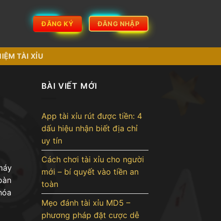
ĐĂNG KÝ
ĐĂNG NHẬP
IỆM TÀI XỈU
BÀI VIẾT MỚI
App tài xỉu rút được tiền: 4
dấu hiệu nhận biết địa chỉ
uy tín
Cách chơi tài xỉu cho người
máy
mới – bí quyết vào tiền an
oàn
toàn
khóa
Mẹo đánh tài xỉu MD5 –
phương pháp đặt cược dễ