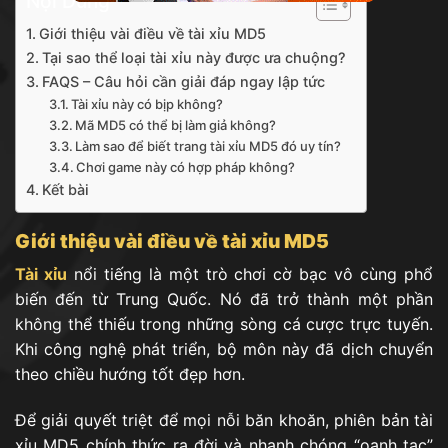
Nội Dung
Giới thiệu vài điều về tài xỉu MD5
Tại sao thể loại tài xỉu này được ưa chuộng?
FAQS – Câu hỏi cần giải đáp ngay lập tức
Tài xỉu này có bịp không?
Mã MD5 có thể bị làm giả không?
Làm sao để biết trang tài xỉu MD5 đó uy tín?
Chơi game này có hợp pháp không?
Kết bài
Giới thiệu vài điều về tài xỉu MD5
Tài xỉu
nổi tiếng là một trò chơi cờ bạc vô cùng phổ
biến đến từ Trung Quốc. Nó đã trở thành một phần
không thể thiếu trong những sòng cá cược trực tuyến.
Khi công nghệ phát triển, bộ môn này đã dịch chuyển
theo chiều hướng tốt đẹp hơn.
Để giải quyết triệt để mọi nỗi băn khoăn, phiên bản tài
xỉu MD5 chính thức ra đời và nhanh chóng “oanh tạc”