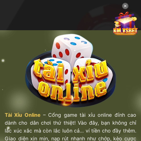
✕
Tài Xỉu Online
– Cổng game tài xỉu online đỉnh cao
dành cho dân chơi thứ thiệt! Vào đây, bạn không chỉ
lắc xúc xắc mà còn lắc luôn cả… ví tiền cho đầy thêm.
Giao diện xịn mịn, nạp rút nhanh như chớp, kèo cược