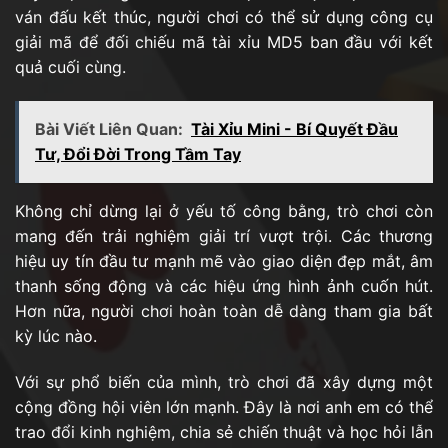
ván đấu kết thúc, người chơi có thể sử dụng công cụ
giải mã để đối chiếu mã tài xỉu MD5 ban đầu với kết
quả cuối cùng.
Bài Viết Liên Quan:
Tài Xỉu Mini - Bí Quyết Đầu
Tư, Đổi Đời Trong Tầm Tay
Không chỉ dừng lại ở yếu tố công bằng, trò chơi còn
mang đến trải nghiệm giải trí vượt trội. Các thương
hiệu uy tín đầu tư mạnh mẽ vào giao diện đẹp mắt, âm
thanh sống động và các hiệu ứng hình ảnh cuốn hút.
Hơn nữa, người chơi hoàn toàn dễ dàng tham gia bất
kỳ lúc nào.
Với sự phổ biến của mình, trò chơi đã xây dựng một
cộng đồng hội viên lớn mạnh. Đây là nơi anh em có thể
trao đổi kinh nghiệm, chia sẻ chiến thuật và học hỏi lẫn