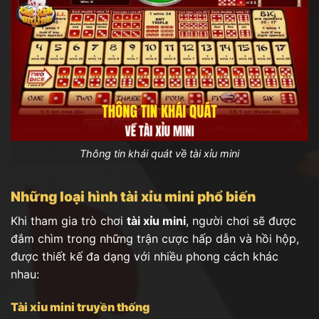
Thông tin khái quát về tài xỉu mini
Những loại hình tài xỉu mini phổ biến
Khi tham gia trò chơi
tài xỉu mini
, người chơi sẽ được
đắm chìm trong những trận cược hấp dẫn và hồi hộp,
được thiết kế đa dạng với nhiều phong cách khác
nhau:
Tài xỉu mini truyền thống