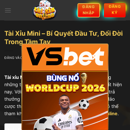
Bỏ
ĐĂNG
ĐĂNG
qua
KÝ
NHẬP
nội
dung
Tài Xỉu Mini – Bí Quyết Đầu Tư, Đổi Đời
Trong Tầm Tay
×
ĐĂNG VÀO
THÁNG 10 7, 2025
BỞI
MINH ÁNH
Tài xỉu Mini
đang ngày càng trở thành một trong
những trò chơi cá cược trực tuyến phổ biến nhất hiện
nay. Với ưu điểm nhanh gọn, dễ chơi cùng tỷ lệ trả
thưởng cao, trò chơi đã và đang thu hút đông đảo
cược thủ tham gia thử sức mỗi ngày. Anh em có thể
tham khảo qua bài viết dưới đây của
Tài Xỉu Online
.