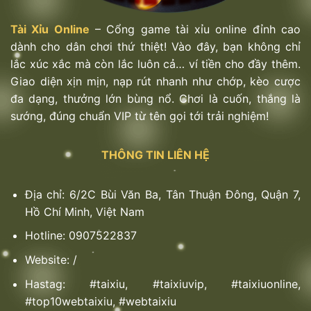
Tài Xỉu Online
– Cổng game tài xỉu online đỉnh cao
dành cho dân chơi thứ thiệt! Vào đây, bạn không chỉ
lắc xúc xắc mà còn lắc luôn cả… ví tiền cho đầy thêm.
Giao diện xịn mịn, nạp rút nhanh như chớp, kèo cược
đa dạng, thưởng lớn bùng nổ. Chơi là cuốn, thắng là
sướng, đúng chuẩn VIP từ tên gọi tới trải nghiệm!
THÔNG TIN LIÊN HỆ
Địa chỉ: 6/2C Bùi Văn Ba, Tân Thuận Đông, Quận 7,
Hồ Chí Minh, Việt Nam
Hotline: 0907522837
Website: /
Hastag: #taixiu, #taixiuvip, #taixiuonline,
#top10webtaixiu, #webtaixiu