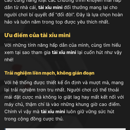
cao cùng hàng loạt các chương trình khuyến mãi hấp
dẫn từ nhà cái,
tài xỉu mini
đổi thưởng mang lại cho
người chơi bí quyết để “đổi đời”. Đây là lựa chọn hoàn
hảo và luôn nằm trong top được yêu thích nhất.
Ưu điểm của tài xỉu mini
Với những tính năng hấp dẫn của mình, cùng tìm hiểu
xem tại sao tham gia
tài xỉu mini
lại cuốn hút như vậy
nhé!
Trải nghiệm liền mạch, không gián đoạn
Với hệ thống được thiết kế ổn định và mượt mà, mang
lại trải nghiệm trơn tru nhất. Người chơi có thể thoải
mái đặt cược mà không lo giật lag hay mất kết nối với
máy chủ, thậm chí là vào những khung giờ cao điểm.
Chính vì vậy mà
tài xỉu mini
luôn giữ vững sức hút
trong cộng đồng cược thủ.