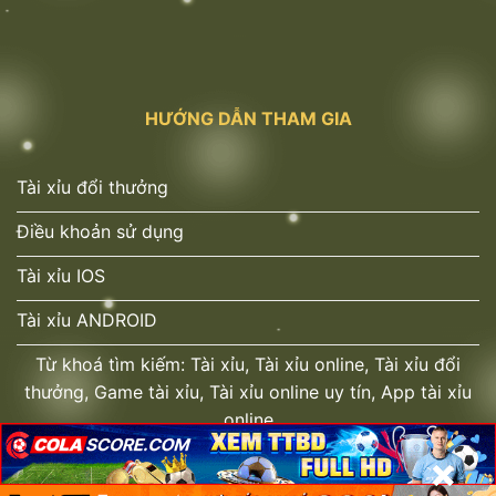
HƯỚNG DẪN THAM GIA
Tài xỉu đổi thưởng
Điều khoản sử dụng
Tài xỉu IOS
Tài xỉu ANDROID
Từ khoá tìm kiếm: Tài xỉu, Tài xỉu online, Tài xỉu đổi
thưởng, Game tài xỉu, Tài xỉu online uy tín, App tài xỉu
online
×
×
×
Bản quyền thuộc taixiuvip.me
×