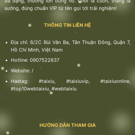
đa dạng, thưởng lớn bùng nổ. Chơi là cuốn, thắng là
sướng, đúng chuẩn VIP từ tên gọi tới trải nghiệm!
THÔNG TIN LIÊN HỆ
Địa chỉ: 6/2C Bùi Văn Ba, Tân Thuận Đông, Quận 7,
Hồ Chí Minh, Việt Nam
Hotline: 0907522837
Website: /
Hastag: #taixiu, #taixiuvip, #taixiuonline,
#top10webtaixiu, #webtaixiu
HƯỚNG DẪN THAM GIA