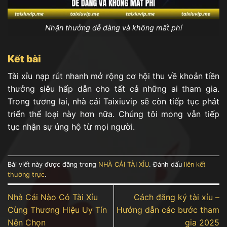
Nhận thưởng dễ dàng và không mất phí
Kết bài
Tài xỉu nạp rút nhanh mở rộng cơ hội thu về khoản tiền
thưởng siêu hấp dẫn cho tất cả những ai tham gia.
Trong tương lai, nhà cái Taixiuvip sẽ còn tiếp tục phát
triển thể loại này hơn nữa. Chúng tôi mong vẫn tiếp
tục nhận sự ủng hộ từ mọi người.
Bài viết này được đăng trong
NHÀ CÁI TÀI XỈU
. Đánh dấu
liên kết
thường trực
.
Nhà Cái Nào Có Tài Xỉu
Cách đăng ký tài xỉu –
Cùng Thương Hiệu Uy Tín
Hướng dẫn các bước tham
Nên Chọn
gia 2025