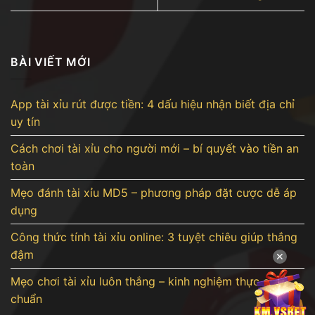
BÀI VIẾT MỚI
App tài xỉu rút được tiền: 4 dấu hiệu nhận biết địa chỉ
uy tín
Cách chơi tài xỉu cho người mới – bí quyết vào tiền an
toàn
Mẹo đánh tài xỉu MD5 – phương pháp đặt cược dễ áp
dụng
Công thức tính tài xỉu online: 3 tuyệt chiêu giúp thắng
đậm
✕
Mẹo chơi tài xỉu luôn thắng – kinh nghiệm thực chiến
chuẩn