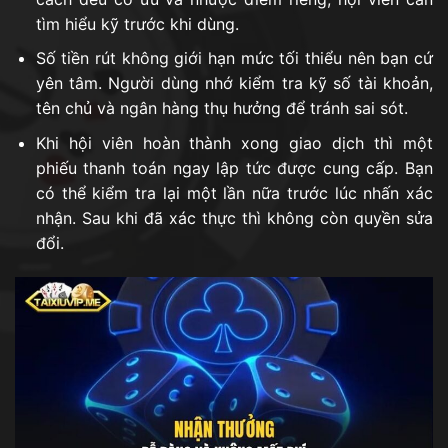
tìm hiểu kỹ trước khi dùng.
Số tiền rút không giới hạn mức tối thiểu nên bạn cứ
yên tâm. Người dùng nhớ kiểm tra kỹ số tài khoản,
tên chủ và ngân hàng thụ hưởng để tránh sai sót.
Khi hội viên hoàn thành xong giao dịch thì một
phiếu thanh toán ngay lập tức được cung cấp. Bạn
có thể kiểm tra lại một lần nữa trước lúc nhấn xác
nhận. Sau khi đã xác thực thì không còn quyền sửa
đổi.