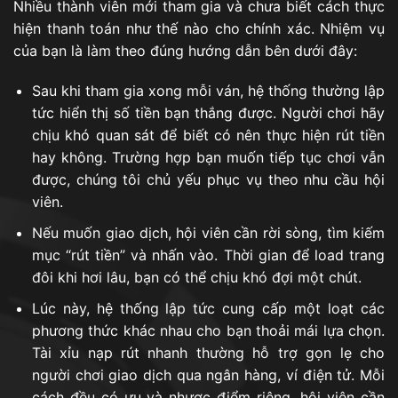
Nhiều thành viên mới tham gia và chưa biết cách thực
hiện thanh toán như thế nào cho chính xác. Nhiệm vụ
của bạn là làm theo đúng hướng dẫn bên dưới đây:
Sau khi tham gia xong mỗi ván, hệ thống thường lập
tức hiển thị số tiền bạn thắng được. Người chơi hãy
chịu khó quan sát để biết có nên thực hiện rút tiền
hay không. Trường hợp bạn muốn tiếp tục chơi vẫn
được, chúng tôi chủ yếu phục vụ theo nhu cầu hội
viên.
Nếu muốn giao dịch, hội viên cần rời sòng, tìm kiếm
mục “rút tiền” và nhấn vào. Thời gian để load trang
đôi khi hơi lâu, bạn có thể chịu khó đợi một chút.
Lúc này, hệ thống lập tức cung cấp một loạt các
phương thức khác nhau cho bạn thoải mái lựa chọn.
Tài xỉu nạp rút nhanh thường hỗ trợ gọn lẹ cho
người chơi giao dịch qua ngân hàng, ví điện tử. Mỗi
cách đều có ưu và nhược điểm riêng, hội viên cần