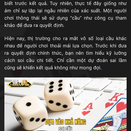
biết trước kết quả. Tuy nhiên, thực tế đây giống như
ám chỉ sự lặp lại ngẫu nhiên của xác suất. Một người
chơi thông thái sẽ sử dụng “cầu” như công cụ tham
khảo để đưa ra quyết định.
Hiện nay, thị trường cho ra mắt vô số loại cầu khác
nhau để người chơi thoải mái lựa chọn. Trước khi đưa
ra quyết định chính thức, bạn nên tìm hiểu kỹ lưỡng
cách soi cầu chi tiết. Chỉ cần một dự đoán sai lầm
cũng sẽ khiến kết quả không như mong đợi.