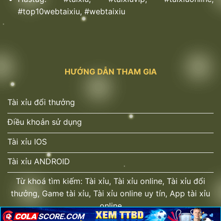
#top10webtaixiu, #webtaixiu
HƯỚNG DẪN THAM GIA
Tài xỉu đổi thưởng
Điều khoản sử dụng
Tài xỉu IOS
Tài xỉu ANDROID
Từ khoá tìm kiếm: Tài xỉu, Tài xỉu online, Tài xỉu đổi
thưởng, Game tài xỉu, Tài xỉu online uy tín, App tài xỉu
online