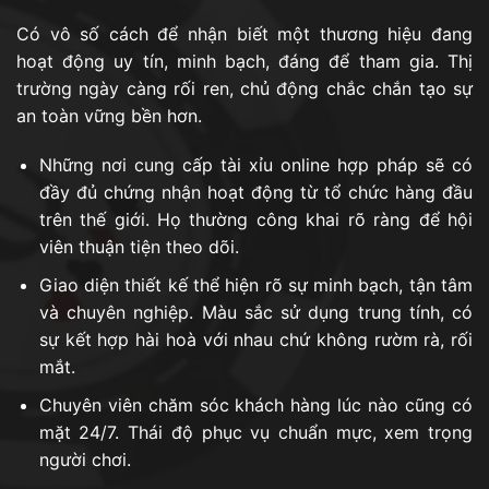
Có vô số cách để nhận biết một thương hiệu đang
hoạt động uy tín, minh bạch, đáng để tham gia. Thị
trường ngày càng rối ren, chủ động chắc chắn tạo sự
an toàn vững bền hơn.
Những nơi cung cấp tài xỉu online hợp pháp sẽ có
đầy đủ chứng nhận hoạt động từ tổ chức hàng đầu
trên thế giới. Họ thường công khai rõ ràng để hội
viên thuận tiện theo dõi.
Giao diện thiết kế thể hiện rõ sự minh bạch, tận tâm
và chuyên nghiệp. Màu sắc sử dụng trung tính, có
sự kết hợp hài hoà với nhau chứ không rườm rà, rối
mắt.
Chuyên viên chăm sóc khách hàng lúc nào cũng có
mặt 24/7. Thái độ phục vụ chuẩn mực, xem trọng
người chơi.