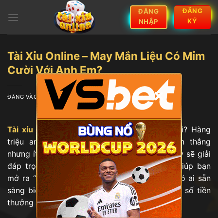
Bỏ
ĐĂNG
ĐĂNG
qua
KÝ
NHẬP
nội
dung
Tài Xỉu Online – May Mắn Liệu Có Mỉm
Cười Với Anh Em?
×
ĐĂNG VÀO
THÁNG 8 2, 2025
BỞI
@SEO
Tài xỉu online
có thực sự là trò chơi may rủi? Hàng
triệu anh em đang tìm kiếm bí quyết chiến thắng
nhưng ít ai hiểu rõ được bản chất. Bài viết này sẽ giải
đáp trọn vẹn từ góc độ chiến lược, tâm lý, giúp bạn
mở ra “con át chủ bài” cho từng ván cược. Có ai sẵn
sàng biến may mắn thành kỹ năng để thu về số tiền
thưởng khổng lồ cùng
Taixiuvip
?