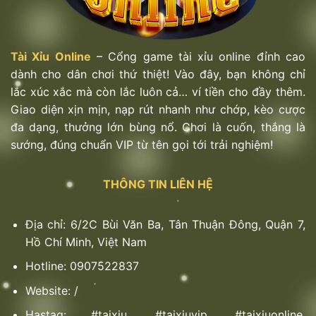
Tài Xỉu Online
– Cổng game tài xỉu online đỉnh cao
dành cho dân chơi thứ thiệt! Vào đây, bạn không chỉ
lắc xúc xắc mà còn lắc luôn cả… ví tiền cho đầy thêm.
Giao diện xịn mịn, nạp rút nhanh như chớp, kèo cược
đa dạng, thưởng lớn bùng nổ. Chơi là cuốn, thắng là
sướng, đúng chuẩn VIP từ tên gọi tới trải nghiệm!
THÔNG TIN LIÊN HỆ
Địa chỉ: 6/2C Bùi Văn Ba, Tân Thuận Đông, Quận 7,
Hồ Chí Minh, Việt Nam
Hotline: 0907522837
Website: /
Hastag: #taixiu, #taixiuvip, #taixiuonline,