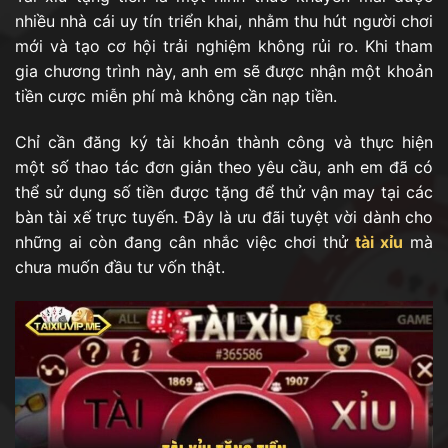
nhiều nhà cái uy tín triển khai, nhằm thu hút người chơi
mới và tạo cơ hội trải nghiệm không rủi ro. Khi tham
gia chương trình này, anh em sẽ được nhận một khoản
tiền cược miễn phí mà không cần nạp tiền.
Chỉ cần đăng ký tài khoản thành công và thực hiện
một số thao tác đơn giản theo yêu cầu, anh em đã có
thể sử dụng số tiền được tặng để thử vận may tại các
bàn tài xế trực tuyến. Đây là ưu đãi tuyệt vời dành cho
những ai còn đang cân nhắc việc chơi thử
tài xỉu
mà
chưa muốn đầu tư vốn thật.