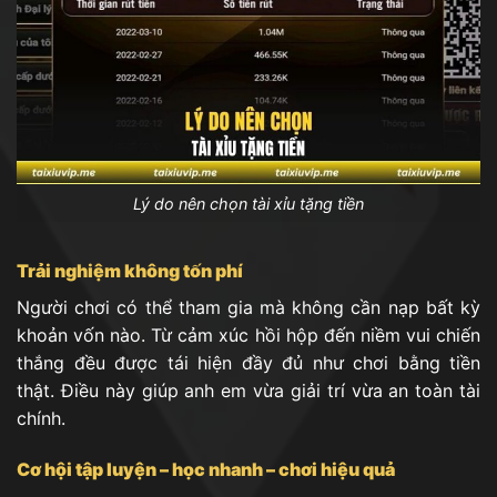
Lý do nên chọn tài xỉu tặng tiền
Trải nghiệm không tốn phí
Người chơi có thể tham gia mà không cần nạp bất kỳ
khoản vốn nào. Từ cảm xúc hồi hộp đến niềm vui chiến
thắng đều được tái hiện đầy đủ như chơi bằng tiền
thật. Điều này giúp anh em vừa giải trí vừa an toàn tài
chính.
Cơ hội tập luyện – học nhanh – chơi hiệu quả