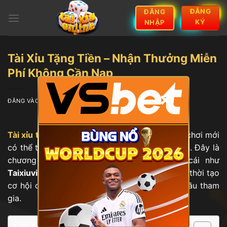
Bỏ
ĐĂNG
ĐĂNG
qua
KÝ
NHẬP
nội
dung
Tài Xỉu Tặng Tiền – Nhận Thưởng Miễn
Phí Không Cần Nạp
×
ĐĂNG VÀO
THÁNG 8 3, 2025
BỞI
@SEO
Tài xỉu tặng tiền
là cơ hội hấp dẫn giúp người chơi mới
có thể trải nghiệm game mà không cần bỏ vốn. Đây là
chương trình khuyến mãi được nhiều nhà cái như
Taixiuvip
triển khai nhằm thu hút tân thủ, đồng thời tạo
cơ hội chiến thắng dễ dàng hơn ngay từ lần đầu tham
gia.