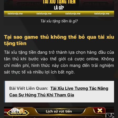
Tài xỉu tặng tiền là gì?
Tại sao game thủ không thể bỏ qua tài xỉu
tặng tiền
Tài xỉu tặng tiền đang trở thành lựa chọn hàng đầu của
tân thủ khi bước vào thế giới cá cược online. Không
chỉ miễn phí, hình thức này còn mang đến trải nghiệm
sát thực tế và nhiều lợi ích bất ngờ.
Bài Viết Liên Quan:
Tài Xỉu Live Tương Tác Nâng
Cao Sự Hứng Thú Khi Tham Gia