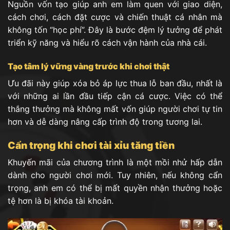
Nguồn vốn tạo giúp anh em làm quen với giao diện,
cách chơi, cách đặt cược và chiến thuật cá nhân mà
không tốn “học phí”. Đây là bước đệm lý tưởng để phát
triển kỹ năng và hiểu rõ cách vận hành của nhà cái.
Tạo tâm lý vững vàng trước khi chơi thật
Ưu đãi này giúp xóa bỏ áp lực thua lỗ ban đầu, nhất là
với những ai lần đầu tiếp cận cá cược. Việc có thể
thắng thưởng mà không mất vốn giúp người chơi tự tin
hơn và dễ dàng nâng cấp trình độ trong tương lai.
Cẩn trọng khi chơi tài xỉu tăng tiền
Khuyến mãi của chương trình là một mồi nhử hấp dẫn
dành cho người chơi mới. Tuy nhiên, nếu không cẩn
trọng, anh em có thể bị mất quyền nhận thưởng hoặc
tệ hơn là bị khóa tài khoản.