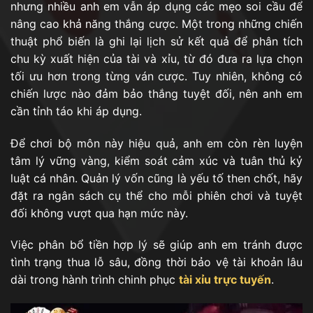
nhưng nhiều anh em vẫn áp dụng các mẹo soi cầu để
nâng cao khả năng thắng cược. Một trong những chiến
thuật phổ biến là ghi lại lịch sử kết quả để phân tích
chu kỳ xuất hiện của tài và xỉu, từ đó đưa ra lựa chọn
tối ưu hơn trong từng ván cược. Tuy nhiên, không có
chiến lược nào đảm bảo thắng tuyệt đối, nên anh em
cần tỉnh táo khi áp dụng.
Để chơi bộ môn này hiệu quả, anh em còn rèn luyện
tâm lý vững vàng, kiểm soát cảm xúc và tuân thủ kỷ
luật cá nhân. Quản lý vốn cũng là yếu tố then chốt, hãy
đặt ra ngân sách cụ thể cho mỗi phiên chơi và tuyệt
đối không vượt qua hạn mức này.
Việc phân bổ tiền hợp lý sẽ giúp anh em tránh được
tình trạng thua lỗ sâu, đồng thời bảo vệ tài khoản lâu
dài trong hành trình chinh phục
tài xỉu trực tuyến
.