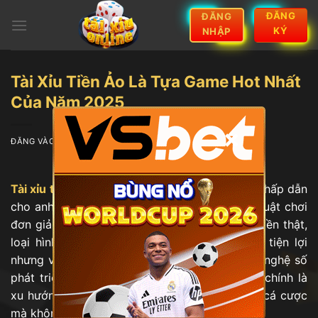
Bỏ
ĐĂNG
ĐĂNG
qua
KÝ
NHẬP
nội
dung
Tài Xỉu Tiền Ảo Là Tựa Game Hot Nhất
Của Năm 2025
×
ĐĂNG VÀO
THÁNG 8 3, 2025
BỞI
@SEO
Tài xỉu tiền ảo
đang trở thành lựa chọn giải trí hấp dẫn
cho anh em đam mê cá cược trực tuyến. Với luật chơi
đơn giản, tỷ lệ thắng cao và không cần dùng tiền thật,
loại hình này mang đến trải nghiệm an toàn, tiện lợi
nhưng vẫn đầy kịch tính. Trong bối cảnh công nghệ số
phát triển mạnh mẽ, thể loại này ở
Taixiuvip
chính là
xu hướng mới giúp anh em thỏa mãn đam mê cá cược
mà không gặp rủi ro tài chính.