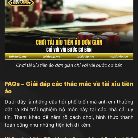
Chơi tài xỉu tiền ảo đơn giản chỉ với vài bước cơ bản
FAQs – Giải đáp các thắc mắc về tài xỉu tiền
ảo
Dưới đây là những câu hỏi phổ biến mà anh em thường
đặt ra khi trải nghiệm bộ môn này tại các nhà cái uy
tín. Tham khảo để nắm rõ cách chơi, hình thức thanh
toán cũng như những tiện ích đi kèm.