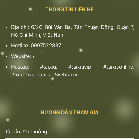
THÔNG TIN LIÊN HỆ
Địa chỉ: 6/2C Bùi Văn Ba, Tân Thuận Đông, Quận 7,
Hồ Chí Minh, Việt Nam
Hotline: 0907522837
Website: /
Hastag: #taixiu, #taixiuvip, #taixiuonline,
#top10webtaixiu, #webtaixiu
HƯỚNG DẪN THAM GIA
Tài xỉu đổi thưởng