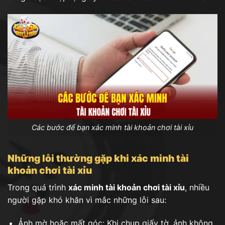
Các bước để bạn xác minh tài khoản chơi tài xỉu
Những lỗi thường gặp khi xác minh tài
khoản chơi tài xỉu
Trong quá trình
xác minh tài khoản chơi tài xỉu
, nhiều
người gặp khó khăn vì mắc những lỗi sau:
Ảnh mờ hoặc mất góc: Khi chụp giấy tờ, ảnh không