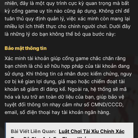
nhiên, đây là một quy trình cực kỳ quan trọng mà bất
kỳ cổng game uy tín nào cũng áp dụng. Không chỉ để
tuân thủ quy định quản lý, việc xác minh còn mang lại
nhiều lợi ích thiết thực cho chính người chơi. Dưới đây
là những lý do bạn không thể bỏ qua bước này:
Bảo mật thông tin
Xác minh tài khoản giúp cổng game chắc chắn rằng
bạn chính là chủ sở hữu hợp pháp của tài khoản đang
sử dụng. Khi thông tin cá nhân được kiểm chứng, nguy
cơ bị kẻ gian lợi dụng, giả mạo hoặc chiếm đoạt tài
khoản sẽ giảm đi đáng kể. Ngoài ra, hệ thống sẽ mã
hóa và lưu trữ an toàn dữ liệu của bạn, giúp bảo vệ
tuyệt đối thông tin nhạy cảm như số CMND/CCCD,
email, số điện thoại hay tài khoản ngân hàng.
Bài Viết Liên Quan:
Luật Chơi Tài Xỉu Chính Xác