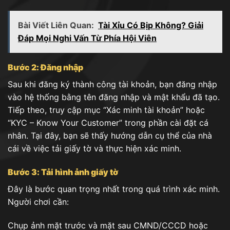
Bài Viết Liên Quan:
Tài Xỉu Có Bịp Không? Giải
Đáp Mọi Nghi Vấn Từ Phía Hội Viên
Bước 2: Đăng nhập
Sau khi đăng ký thành công tài khoản, bạn đăng nhập
vào hệ thống bằng tên đăng nhập và mật khẩu đã tạo.
Tiếp theo, truy cập mục “Xác minh tài khoản” hoặc
“KYC – Know Your Customer” trong phần cài đặt cá
nhân. Tại đây, bạn sẽ thấy hướng dẫn cụ thể của nhà
cái về việc tải giấy tờ và thực hiện xác minh.
Bước 3: Tải hình ảnh giấy tờ
Đây là bước quan trọng nhất trong quá trình xác minh.
Người chơi cần:
Chụp ảnh mặt trước và mặt sau CMND/CCCD hoặc