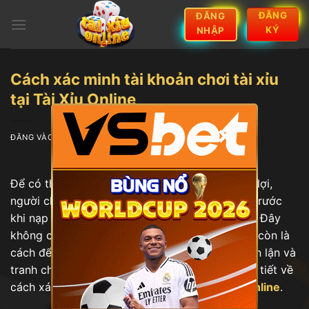
Bỏ
ĐĂNG
ĐĂNG
qua
KÝ
NHẬP
nội
dung
Cách xác minh tài khoản chơi tài xỉu
tại Tài Xỉu Online
×
ĐĂNG VÀO
THÁNG 9 29, 2025
BỞI
MINH ÁNH
Để có thể tham gia an toàn và đảm bảo quyền lợi,
người chơi cần
xác minh tài khoản chơi tài xỉu
trước
khi nạp hoặc rút tiền tại cổng game trực tuyến. Đây
không chỉ là bước bắt buộc từ phía nhà cái mà còn là
cách để bảo vệ bạn khỏi rủi ro về bảo mật, gian lận và
tranh chấp sau này. Cùng tìm hiểu thông tin chi tiết về
cách xác minh trong bài viết sau của
Tài Xỉu Online
.