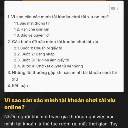
Nội Dung
Vì sao cần xác minh tài khoản chơi tài xỉu online?
Bảo mật thông tin
Hạn chế gian lận
Bảo vệ quyền lợi
Các bước để xác minh tài khoản chơi tài xỉu
Bước 1: Chuẩn bị giấy tờ
Bước 2: Đăng nhập
Bước 3: Tải hình ảnh giấy tờ
Bước 4: Chờ xét duyệt từ hệ thống
Những lỗi thường gặp khi xác minh tài khoản chơi tài
xỉu
Kết luận
Vì sao cần xác minh tài khoản chơi tài xỉu
online?
Nhiều người khi mới tham gia thường nghĩ việc xác
minh tài khoản là thủ tục rườm rà, mất thời gian. Tuy